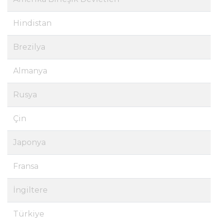
Hindistan
Brezilya
Almanya
Rusya
Çin
Japonya
Fransa
İngiltere
Türkiye