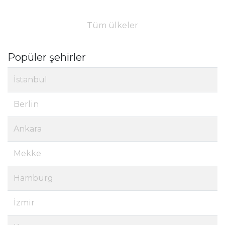
Tüm ülkeler
Popüler şehirler
İstanbul
Berlin
Ankara
Mekke
Hamburg
İzmir