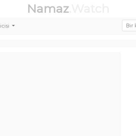
Namaz
.Watch
cisi