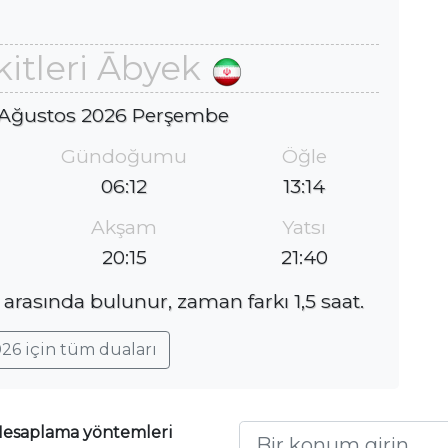
itleri Ābyek
 Ağustos 2026 Perşembe
Gündoğumu
Öğle
06:12
13:14
Akşam
Yatsı
20:15
21:40
 arasında bulunur, zaman farkı 1,5 saat.
26 için tüm duaları
esaplama yöntemleri