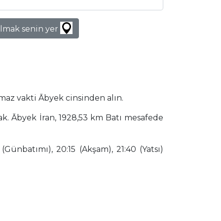
lmak senin yer
maz vakti Ābyek cinsinden alın.
ak. Ābyek İran, 1928,53 km Batı mesafede
(Günbatımı), 20:15 (Akşam), 21:40 (Yatsı)