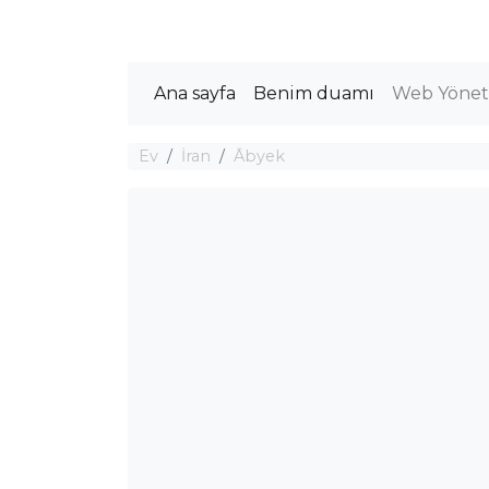
Ana sayfa
Benim duamı
Web Yöneti
Ev
İran
Ābyek