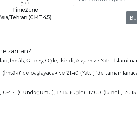
Şafi
TimeZone
Asia/Tehran (GMT 4.5)
Bu
 ne zaman?
, İmsâk, Güneş, Öğle, İkindi, Akşam ve Yatsı. İslami na
 (İmsâk)' de başlayacak ve 21:40 (Yatsı) 'de tamamlanac
 06:12 (Gündoğumu), 13:14 (Öğle), 17:00 (İkindi), 20:15 