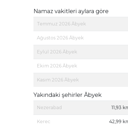
Namaz vakitleri aylara göre
Temmuz 2026 Ābyek
Ağustos 2026 Ābyek
Eylül 2026 Ābyek
Ekim 2026 Ābyek
Kasım 2026 Ābyek
Yakındaki şehirler Ābyek
Nezerabad
11,93 k
Kerec
42,99 k