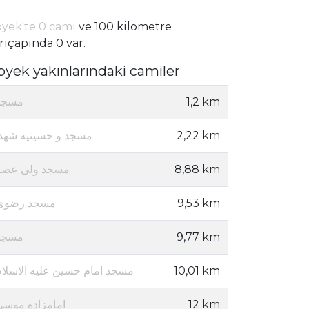
yek'te 0 cami
ve 100 kilometre
rıçapında 0 var.
byek yakınlarındaki camiler
مسجد
1,2 km
مسجد و حسینیه شهدا
2,22 km
مسجد ولی عصر
8,88 km
مسجد رضوی
9,53 km
مسجد
9,77 km
مسجد امام حسین علیه الاسلام
10,01 km
امامزاده موسی
12 km