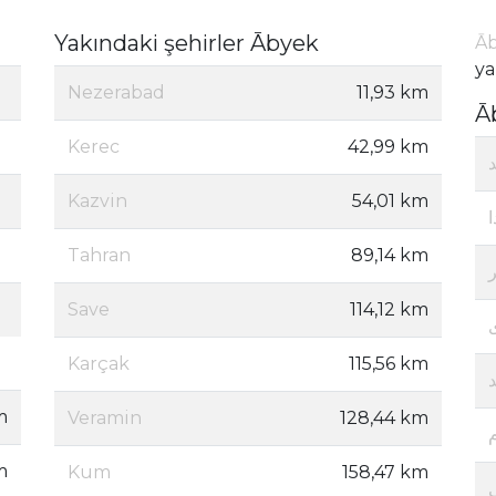
Yakındaki şehirler Ābyek
Āb
ya
Nezerabad
11,93 km
Ā
Kerec
42,99 km
Kazvin
54,01 km
Tahran
89,14 km
Save
114,12 km
Karçak
115,56 km
m
Veramin
128,44 km
m
Kum
158,47 km