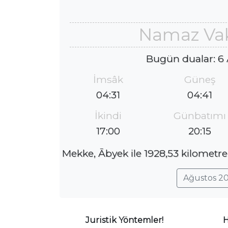
Namaz Vak
Bugün dualar: 6
İmsâk
Güneş
04:31
04:41
İkindi
Günbatımı
17:00
20:15
Mekke, Ābyek ile 1928,53 kilometre
Ağustos 20
Juristik Yöntemler!
H