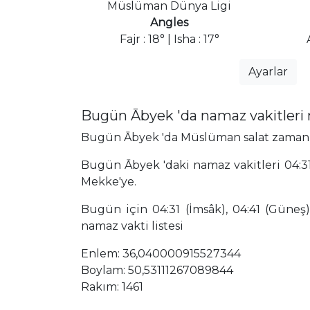
Müslüman Dünya Ligi
Angles
Fajr : 18° | Isha : 17°
Ayarlar
Bugün Ābyek 'da namaz vakitleri
Bugün Ābyek 'da Müslüman salat zamanları
Bugün Ābyek 'daki namaz vakitleri 04:31
Mekke'ye.
Bugün için 04:31 (İmsâk), 04:41 (Güneş),
namaz vakti listesi
Enlem: 36,040000915527344
Boylam: 50,53111267089844
Rakım: 1461