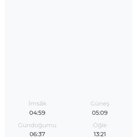
İmsâk
Güneş
04:59
05:09
Gündoğumu
Öğle
06:37
13:21