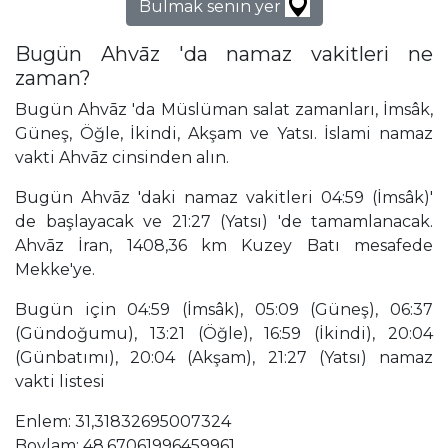
Bulmak senin yer
Bugün Ahvāz 'da namaz vakitleri ne
zaman?
Bugün Ahvāz 'da Müslüman salat zamanları, İmsâk,
Güneş, Öğle, İkindi, Akşam ve Yatsı. İslami namaz
vakti Ahvāz cinsinden alın.
Bugün Ahvāz 'daki namaz vakitleri 04:59 (İmsâk)'
de başlayacak ve 21:27 (Yatsı) 'de tamamlanacak.
Ahvāz İran, 1408,36 km Kuzey Batı mesafede
Mekke'ye.
Bugün için 04:59 (İmsâk), 05:09 (Güneş), 06:37
(Gündoğumu), 13:21 (Öğle), 16:59 (İkindi), 20:04
(Günbatımı), 20:04 (Akşam), 21:27 (Yatsı) namaz
vakti listesi
Enlem: 31,31832695007324
Boylam: 48,67061996459961