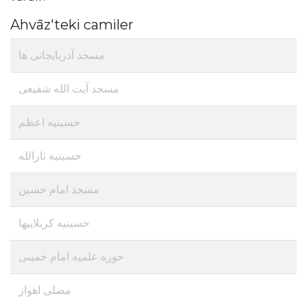
Ahvāz'teki camiler
مسجد آذربایجانی ها
مسجد آیت الله شفیعی
حسینیه اعظم
حسینیه ثارالله
مسجد امام حسین
حسینیه کربلاییها
حوزه علمیه امام خمینی
مصلی اهواز