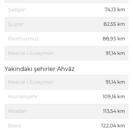
Şadgan
74,13 km
Şuşter
82,55 km
Ramhürmüz
88,93 km
Mescid-i Süleyman
91,14 km
Yakındaki şehirler Ahvāz
Mescid-i Süleyman
91,14 km
Hürremşehr
109,16 km
Abadan
113,54 km
Basra
122,04 km