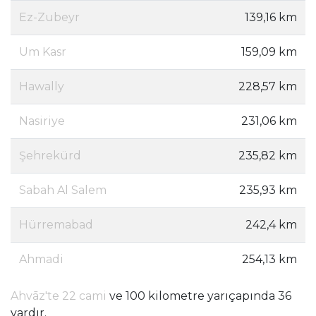
Ez-Zubeyr
139,16 km
Um Kasr
159,09 km
Hawally
228,57 km
Nasiriye
231,06 km
Şehrekürd
235,82 km
Sabah Al Salem
235,93 km
Hürremabad
242,4 km
Ahmadi
254,13 km
Ahvāz'te 22 cami
ve 100 kilometre yarıçapında 36
vardır.