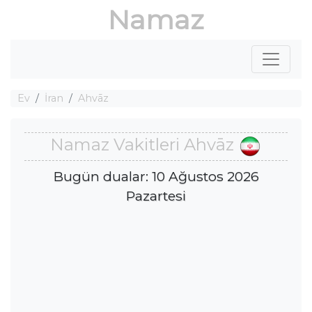
Namaz
Ev
İran
Ahvāz
Namaz Vakitleri Ahvāz
Bugün dualar: 10 Ağustos 2026
Pazartesi