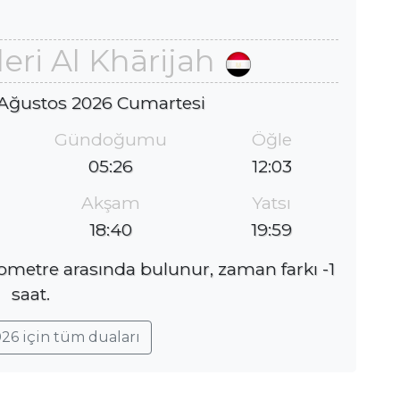
eri Al Khārijah
 Ağustos 2026 Cumartesi
Gündoğumu
Öğle
05:26
12:03
Akşam
Yatsı
18:40
19:59
ilometre arasında bulunur, zaman farkı -1
saat.
26 için tüm duaları