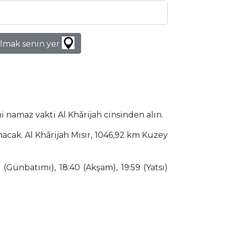
lmak senin yer
i namaz vakti Al Khārijah cinsinden alın.
nacak. Al Khārijah Mısır, 1046,92 km Kuzey
(Günbatımı), 18:40 (Akşam), 19:59 (Yatsı)