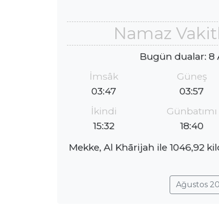
Namaz Vakitl
Bugün dualar: 8
İmsâk
Güneş
03:47
03:57
İkindi
Günbatımı
15:32
18:40
Mekke, Al Khārijah ile 1046,92 k
Ağustos 20