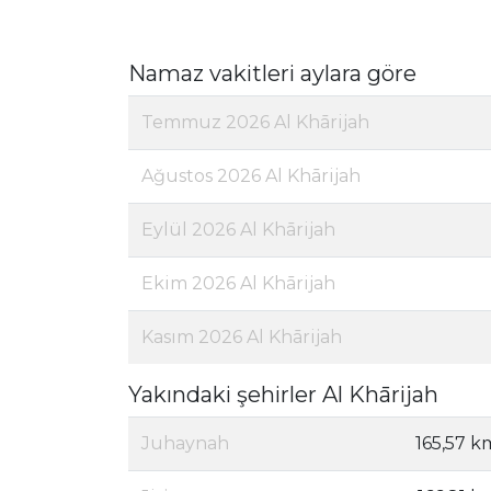
Namaz vakitleri aylara göre
Temmuz 2026 Al Khārijah
Ağustos 2026 Al Khārijah
Eylül 2026 Al Khārijah
Ekim 2026 Al Khārijah
Kasım 2026 Al Khārijah
Yakındaki şehirler Al Khārijah
Juhaynah
165,57 k