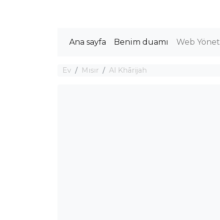
Ana sayfa
Benim duamı
Web Yöneti
Ev
Mısır
Al Khārijah