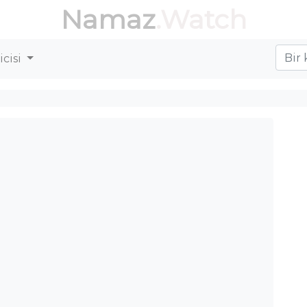
Namaz
.Watch
cisi