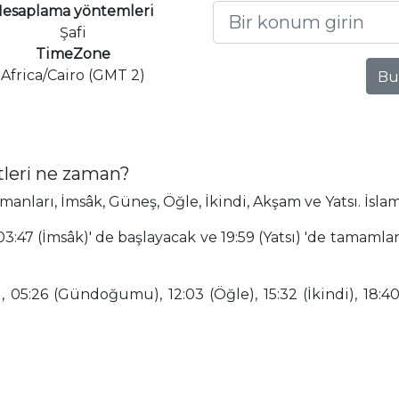
esaplama yöntemleri
Şafi
TimeZone
Africa/Cairo (GMT 2)
Bu
tleri ne zaman?
nları, İmsâk, Güneş, Öğle, İkindi, Akşam ve Yatsı. İslam
3:47 (İmsâk)' de başlayacak ve 19:59 (Yatsı) 'de tamamla
 05:26 (Gündoğumu), 12:03 (Öğle), 15:32 (İkindi), 18:40 