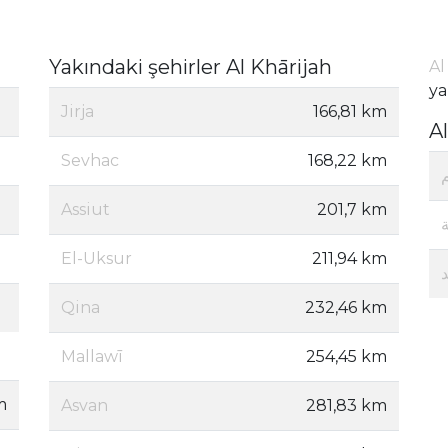
Yakındaki şehirler Al Khārijah
Al
ya
Jirja
166,81 km
A
Sevhac
168,22 km
Assiut
201,7 km
El-Uksur
211,94 km
Qina
232,46 km
Mallawī
254,45 km
m
Asvan
281,83 km