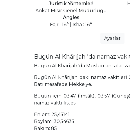
Juristik Yöntemler!
H
Anket Mısır Genel Müdürlüğü
Angles
Fajr : 18° | Isha : 18°
Ayarlar
Bugün Al Khārijah 'da namaz vaki
Bugün Al Khārijah 'da Müslüman salat zama
Bugün Al Khārijah 'daki namaz vakitleri 0
Batı mesafede Mekke'ye.
Bugün için 03:47 (İmsâk), 03:57 (Güneş),
namaz vakti listesi
Enlem: 25,45141
Boylam: 30,54635
Rakım: 85