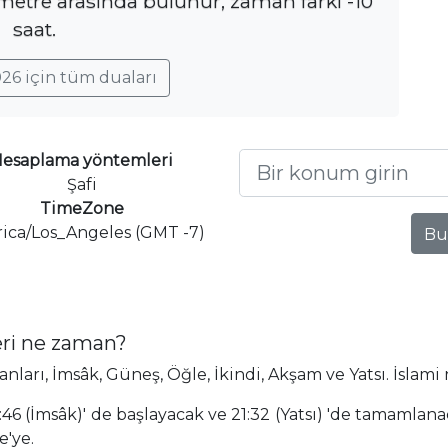
ometre arasında bulunur, zaman farkı -10
saat.
26 için tüm duaları
esaplama yöntemleri
Şafi
TimeZone
ica/Los_Angeles (GMT -7)
Bu
ri ne zaman?
rı, İmsâk, Güneş, Öğle, İkindi, Akşam ve Yatsı. İslami
6 (İmsâk)' de başlayacak ve 21:32 (Yatsı) 'de tamamlana
'ye.