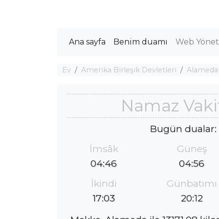
Ana sayfa
Benim duamı
Web Yöneti
Ev
Amerika Birleşik Devletleri
Alameda
Namaz Vaki
Bugün dualar:
İmsâk
Güneş
04:46
04:56
İkindi
Günbatımı
17:03
20:12