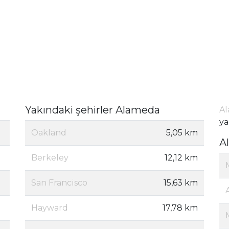
Yakındaki şehirler Alameda
Al
ya
Oakland
5,05 km
A
Berkeley
12,12 km
San Francisco
15,63 km
Hayward
17,78 km