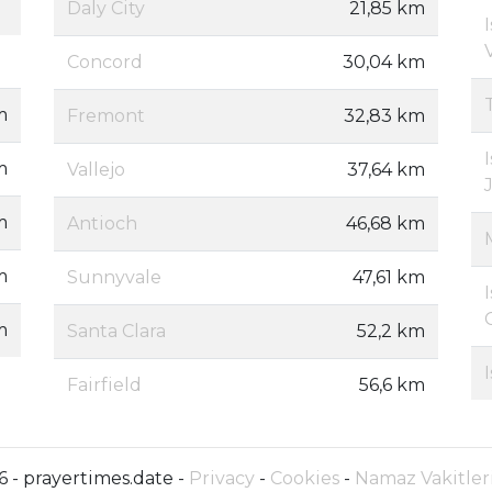
Daly City
21,85 km
Concord
30,04 km
m
Fremont
32,83 km
m
Vallejo
37,64 km
m
Antioch
46,68 km
m
Sunnyvale
47,61 km
m
Santa Clara
52,2 km
Fairfield
56,6 km
 - prayertimes.date -
Privacy
-
Cookies
-
Namaz Vakitleri