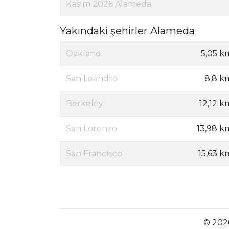
Kasım 2026 Alameda
Yakındaki şehirler Alameda
Oakland
5,05 k
San Leandro
8,8 k
Berkeley
12,12 k
San Lorenzo
13,98 k
San Francisco
15,63 k
© 2026