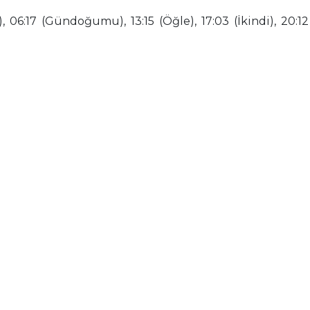
 06:17 (Gündoğumu), 13:15 (Öğle), 17:03 (İkindi), 20:12 