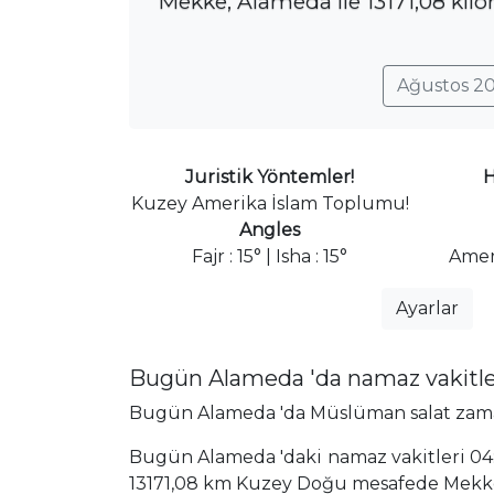
Mekke, Alameda ile 13171,08 kil
Ağustos 20
Juristik Yöntemler!
H
Kuzey Amerika İslam Toplumu!
Angles
Fajr : 15° | Isha : 15°
Amer
Ayarlar
Bugün Alameda 'da namaz vakitle
Bugün Alameda 'da Müslüman salat zamanla
Bugün Alameda 'daki namaz vakitleri 04:4
13171,08 km Kuzey Doğu mesafede Mekke