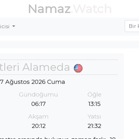
Namaz
.Watch
cisi
tleri Alameda
 7 Ağustos 2026 Cuma
Gündoğumu
Öğle
06:17
13:15
Akşam
Yatsı
20:12
21:32