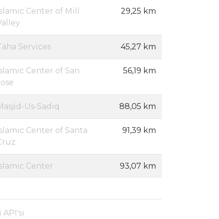
Islamic Center of Mill
29,25 km
Valley
Taha Services
45,27 km
Islamic Center of San
56,19 km
Jose
Masjid-Us-Sadiq
88,05 km
Islamic Center of Santa
91,39 km
Cruz
Islamic Center
93,07 km
 API'sı