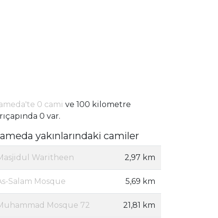
ameda'te 0 cami
ve 100 kilometre
rıçapında 0 var.
lameda yakınlarındaki camiler
Masjidul Waritheen
2,97 km
As-Salam Mosque
5,69 km
Muhammad Mosque 72
21,81 km