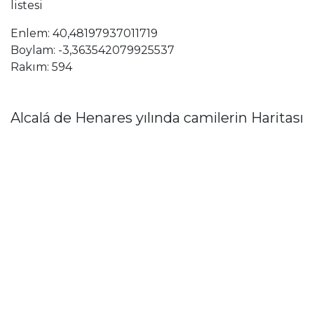
listesi
Enlem: 40,48197937011719
Boylam: -3,363542079925537
Rakım: 594
Alcalá de Henares yılında camilerin Haritası