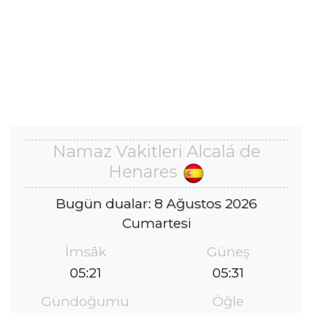
Namaz Vakitleri Alcalá de
Henares
Bugün dualar: 8 Ağustos 2026
Cumartesi
İmsâk
Güneş
05:21
05:31
Gündoğumu
Öğle