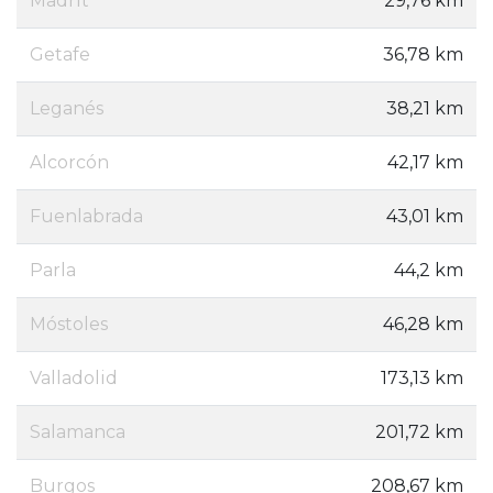
Madrit
29,76 km
Getafe
36,78 km
Leganés
38,21 km
Alcorcón
42,17 km
Fuenlabrada
43,01 km
Parla
44,2 km
Móstoles
46,28 km
Valladolid
173,13 km
Salamanca
201,72 km
Burgos
208,67 km