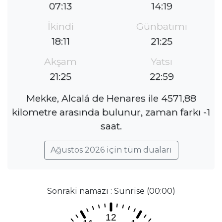
07:13
14:19
İkindi
Günbatımı
18:11
21:25
Akşam
Yatsı
21:25
22:59
Mekke, Alcalá de Henares ile 4571,88
kilometre arasında bulunur, zaman farkı -1
saat.
Ağustos 2026 için tüm duaları
Sonraki namazı : Sunrise (00:00)