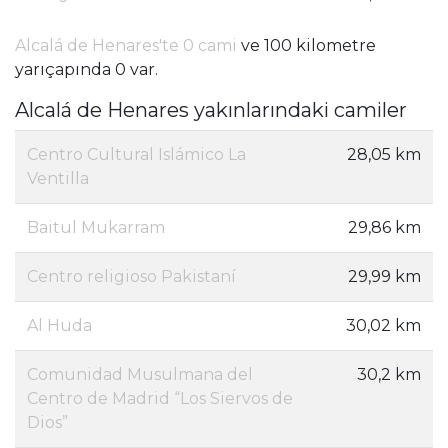
Alcalá de Henares'te 0 cami
ve 100 kilometre
yarıçapında 0 var.
Alcalá de Henares yakınlarındaki camiler
Centro Cultural Islámico La
28,05 km
Ventilla
Baitul Mukarram
29,86 km
Centro religioso Pakistaní
29,99 km
Al Huda
30,02 km
Comunidad Musulmana del
30,2 km
Centro de Madrid “Los Siervos de
Dios”