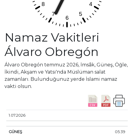
Namaz Vakitleri
Álvaro Obregón
Álvaro Obregón temmuz 2026, İmsâk, Güneş, Öğle,
İkindi, Akşam ve Yatsı'nda Müslüman salat
zamanları. Bulunduğunuz yerde İslami namaz
vakti olsun.
TARIHI
GÜNEŞ
GÜNDOĞUMU
ÖĞLE
İKINDI
1.07.2026
05:39