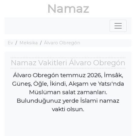
Namaz
Ev
Meksika
Álvaro Obregón
Namaz Vakitleri Álvaro Obregón
Álvaro Obregón temmuz 2026, İmsâk,
Güneş, Öğle, İkindi, Akşam ve Yatsı'nda
Müslüman salat zamanları.
Bulunduğunuz yerde İslami namaz
vakti olsun.