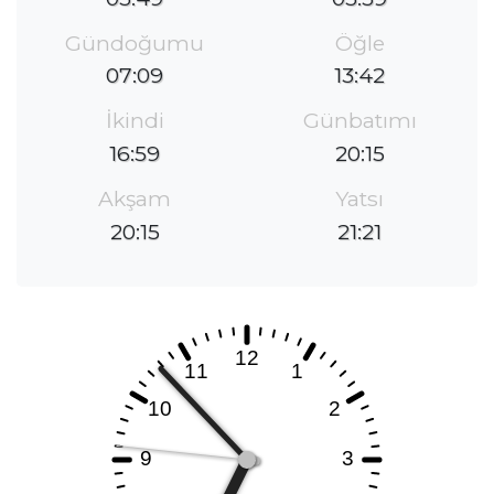
Gündoğumu
Öğle
07:09
13:42
İkindi
Günbatımı
16:59
20:15
Akşam
Yatsı
20:15
21:21