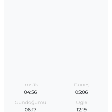
İmsâk
Güneş
04:56
05:06
Gündoğumu
Öğle
06:17
12:19