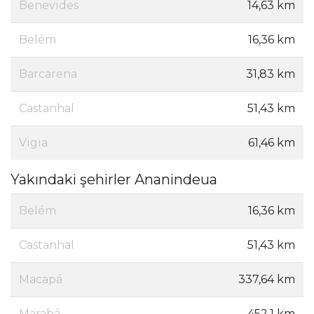
Benevides
14,63 km
Belém
16,36 km
Barcarena
31,83 km
Castanhal
51,43 km
Vigia
61,46 km
Yakındaki şehirler Ananindeua
Belém
16,36 km
Castanhal
51,43 km
Macapá
337,64 km
Marabá
452,1 km