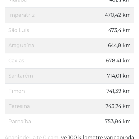
Imperatriz
470,42 km
São Luís
473,4 km
Araguaína
644,8 km
Caxias
678,41 km
Santarém
714,01 km
Timon
741,39 km
Teresina
743,74 km
Parnaíba
753,84 km
Ananindeua'te 0 cami
ve 100 kilometre yarıçapında