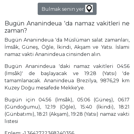
Bulmak senin yer
Bugün Ananindeua 'da namaz vakitleri ne
zaman?
Bugün Ananindeua 'da Müslüman salat zamanları,
İmsâk, Güneş, Öğle, İkindi, Akşam ve Yatsı. İslami
namaz vakti Ananindeua cinsinden alın.
Bugün Ananindeua 'daki namaz vakitleri 04:56
(İmsâk)' de başlayacak ve 19:28 (Yatsı) 'de
tamamlanacak. Ananindeua Brezilya, 9876,29 km
Kuzey Doğu mesafede Mekke'ye.
Bugün için 04:56 (İmsâk), 05:06 (Güneş), 06:17
(Gündoğumu), 12:19 (Öğle), 15:40 (İkindi), 18:21
(Günbatımı), 18:21 (Akşam), 19:28 (Yatsı) namaz vakti
listesi
Enlem: -1,3642722368240356