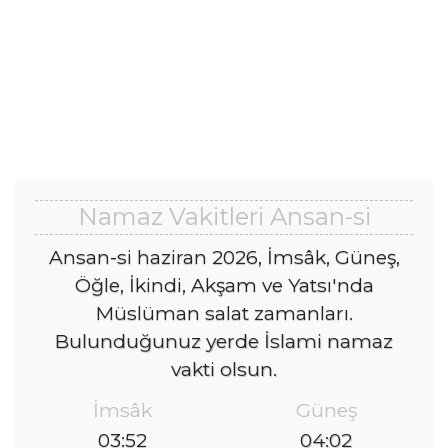
Namaz Vakitleri Ansan-si
Ansan-si haziran 2026, İmsâk, Güneş,
Öğle, İkindi, Akşam ve Yatsı'nda
Müslüman salat zamanları.
Bulunduğunuz yerde İslami namaz
vakti olsun.
İmsâk
Güneş
03:52
04:02