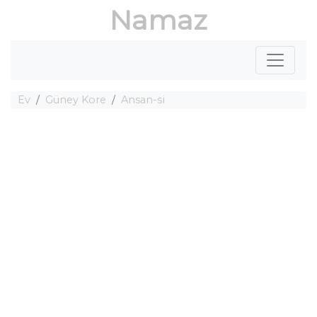
Namaz
Ev
Güney Kore
Ansan-si