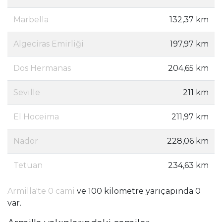
Marbella
132,37 km
Algeciras Emirliği
197,97 km
Dos Hermanas
204,65 km
Seville
211 km
El Hoceima
211,97 km
Nador
228,06 km
Tetuan
234,63 km
Armilla'te 0 cami
ve 100 kilometre yarıçapında 0
var.