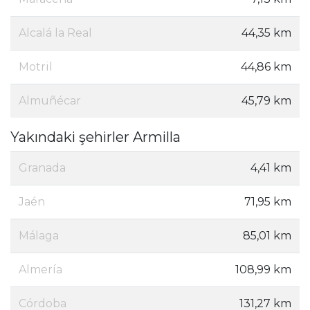
Alcalá la Real
44,35 km
Motril
44,86 km
Almuñécar
45,79 km
Yakındaki şehirler Armilla
Granada
4,41 km
Jaén
71,95 km
Málaga
85,01 km
Almería
108,99 km
Córdoba
131,27 km