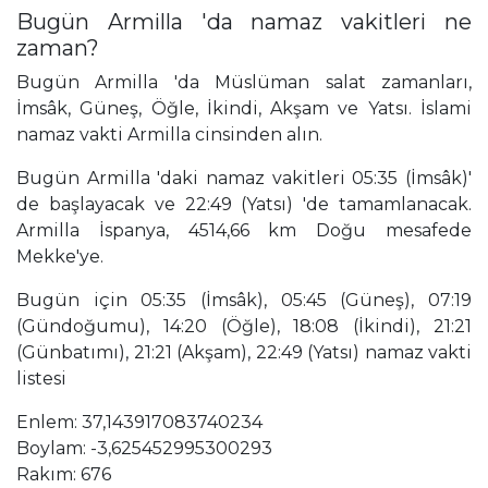
Bugün Armilla 'da namaz vakitleri ne
zaman?
Bugün Armilla 'da Müslüman salat zamanları,
İmsâk, Güneş, Öğle, İkindi, Akşam ve Yatsı. İslami
namaz vakti Armilla cinsinden alın.
Bugün Armilla 'daki namaz vakitleri 05:35 (İmsâk)'
de başlayacak ve 22:49 (Yatsı) 'de tamamlanacak.
Armilla İspanya, 4514,66 km Doğu mesafede
Mekke'ye.
Bugün için 05:35 (İmsâk), 05:45 (Güneş), 07:19
(Gündoğumu), 14:20 (Öğle), 18:08 (İkindi), 21:21
(Günbatımı), 21:21 (Akşam), 22:49 (Yatsı) namaz vakti
listesi
Enlem: 37,143917083740234
Boylam: -3,625452995300293
Rakım: 676