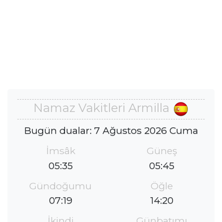
Namaz Vakitleri Armilla
Bugün dualar: 7 Ağustos 2026 Cuma
İmsâk
Güneş
05:35
05:45
Gündoğumu
Öğle
07:19
14:20
İkindi
Günbatımı