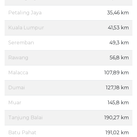
Petaling Jaya
35,46 km
Kuala Lumpur
41,53 km
Seremban
49,3 km
Rawang
56,8 km
Malacca
107,89 km
Dumai
127,18 km
Muar
145,8 km
Tanjung Balai
190,27 km
Batu Pahat
191,02 km