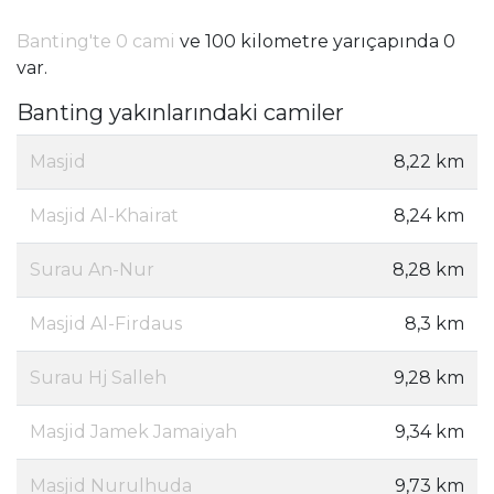
Banting'te 0 cami
ve 100 kilometre yarıçapında 0
var.
Banting yakınlarındaki camiler
Masjid
8,22 km
Masjid Al-Khairat
8,24 km
Surau An-Nur
8,28 km
Masjid Al-Firdaus
8,3 km
Surau Hj Salleh
9,28 km
Masjid Jamek Jamaiyah
9,34 km
Masjid Nurulhuda
9,73 km