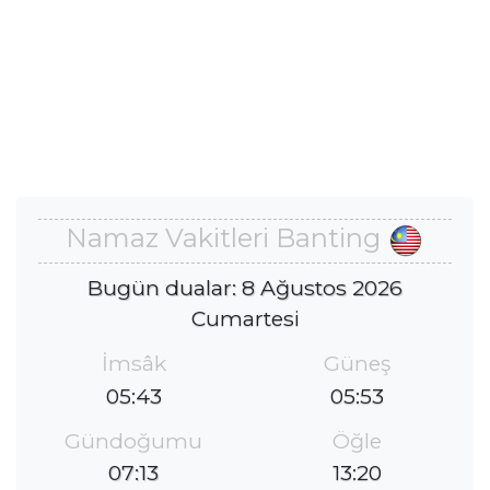
Namaz Vakitleri Banting
Bugün dualar: 8 Ağustos 2026
Cumartesi
İmsâk
Güneş
05:43
05:53
Gündoğumu
Öğle
07:13
13:20