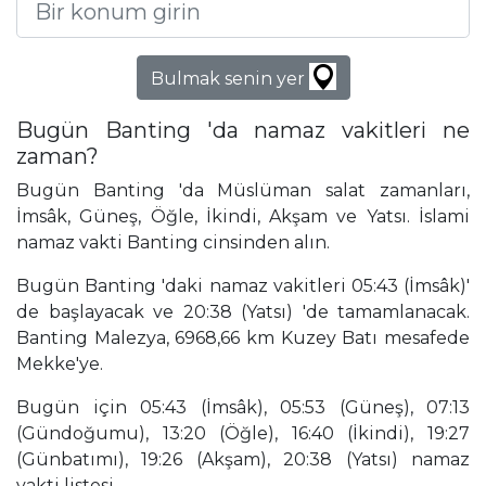
Bulmak senin yer
Bugün Banting 'da namaz vakitleri ne
zaman?
Bugün Banting 'da Müslüman salat zamanları,
İmsâk, Güneş, Öğle, İkindi, Akşam ve Yatsı. İslami
namaz vakti Banting cinsinden alın.
Bugün Banting 'daki namaz vakitleri 05:43 (İmsâk)'
de başlayacak ve 20:38 (Yatsı) 'de tamamlanacak.
Banting Malezya, 6968,66 km Kuzey Batı mesafede
Mekke'ye.
Bugün için 05:43 (İmsâk), 05:53 (Güneş), 07:13
(Gündoğumu), 13:20 (Öğle), 16:40 (İkindi), 19:27
(Günbatımı), 19:26 (Akşam), 20:38 (Yatsı) namaz
vakti listesi