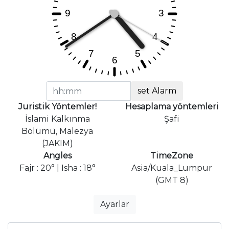
set Alarm
Juristik Yöntemler!
Hesaplama yöntemleri
İslami Kalkınma
Şafi
Bölümü, Malezya
(JAKIM)
Angles
TimeZone
Fajr : 20° | Isha : 18°
Asia/Kuala_Lumpur
(GMT 8)
Ayarlar