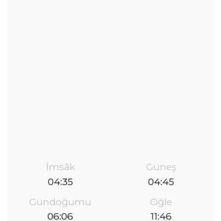
İmsâk
Güneş
04:35
04:45
Gündoğumu
Öğle
06:06
11:46