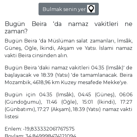
Bulmak senin yer
Bugün Beira 'da namaz vakitleri ne
zaman?
Bugün Beira 'da Müslüman salat zamanları, İmsâk,
Güneş, Öğle, İkindi, Akşam ve Yatsı. İslami namaz
vakti Beira cinsinden alın.
Bugün Beira 'daki namaz vakitleri 04:35 (İmsâk)' de
başlayacak ve 18:39 (Yatsı) 'de tamamlanacak. Beira
Mozambik, 4618,96 km Kuzey mesafede Mekke'ye.
Bugün için 04:35 (İmsâk), 04:45 (Güneş), 06:06
(Gündoğumu), 11:46 (Öğle), 15:01 (İkindi), 17:27
(Günbatımı), 17:27 (Akşam), 18:39 (Yatsı) namaz vakti
listesi
Enlem: -19,833332061767575
Boylam: 34,849998474121094