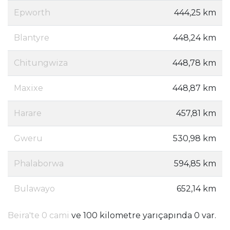
Epworth
444,25 km
Blantyre
448,24 km
Chitungwiza
448,78 km
Maxixe
448,87 km
Harare
457,81 km
Gweru
530,98 km
Phalaborwa
594,85 km
Bulawayo
652,14 km
Beira'te 0 cami
ve 100 kilometre yarıçapında 0 var.