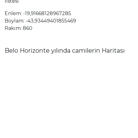
listesi
Enlem: -19,91668128967285
Boylam: -43,93449401855469
Rakım: 860
Belo Horizonte yılında camilerin Haritası