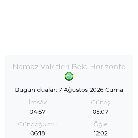
Namaz Vakitleri Belo Horizonte
Bugün dualar: 7 Ağustos 2026 Cuma
İmsâk
Güneş
04:57
05:07
Gündoğumu
Öğle
06:18
12:02