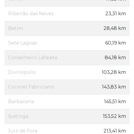
Ribeirão das Neves
23,31 km
Betim
28,48 km
Sete Lagoas
60,19 km
Conselheiro Lafaiete
84,18 km
Divinópolis
103,28 km
Coronel Fabriciano
143,83 km
Barbacena
145,51 km
Ipatinga
153,52 km
Juiz de Fora
213,41 km