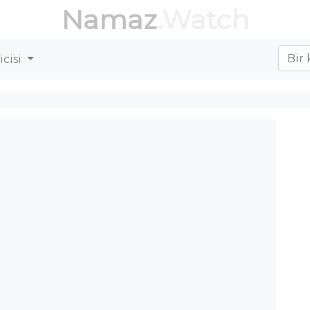
Namaz
.Watch
cisi