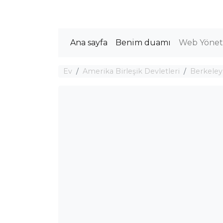
Ana sayfa
Benim duamı
Web Yöneti
Ev
Amerika Birleşik Devletleri
Berkeley