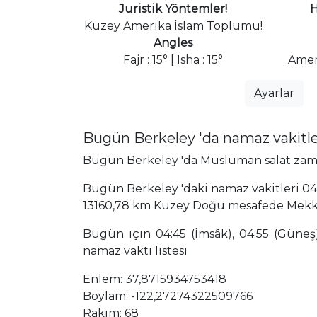
Juristik Yöntemler!
H
Kuzey Amerika İslam Toplumu!
Angles
Fajr : 15° | Isha : 15°
Amer
Ayarlar
Bugün Berkeley 'da namaz vakitl
Bugün Berkeley 'da Müslüman salat zamanl
Bugün Berkeley 'daki namaz vakitleri 04:4
13160,78 km Kuzey Doğu mesafede Mekk
Bugün için 04:45 (İmsâk), 04:55 (Güneş),
namaz vakti listesi
Enlem: 37,8715934753418
Boylam: -122,27274322509766
Rakım: 68