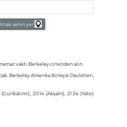
lmak senin yer
 namaz vakti Berkeley cinsinden alın.
cak. Berkeley Amerika Birleşik Devletleri,
(Günbatımı), 20:14 (Akşam), 21:34 (Yatsı)