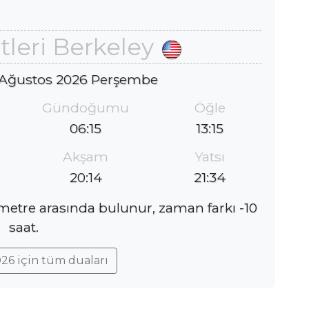
leri Berkeley
 Ağustos 2026 Perşembe
Gündoğumu
Öğle
06:15
13:15
Akşam
Yatsı
20:14
21:34
ometre arasında bulunur, zaman farkı -10
saat.
26 için tüm duaları