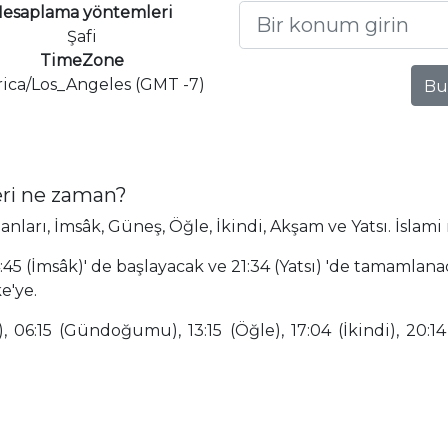
esaplama yöntemleri
Şafi
TimeZone
ica/Los_Angeles (GMT -7)
Bu
eri ne zaman?
arı, İmsâk, Güneş, Öğle, İkindi, Akşam ve Yatsı. İslami
5 (İmsâk)' de başlayacak ve 21:34 (Yatsı) 'de tamamlana
e'ye.
 06:15 (Gündoğumu), 13:15 (Öğle), 17:04 (İkindi), 20:14 