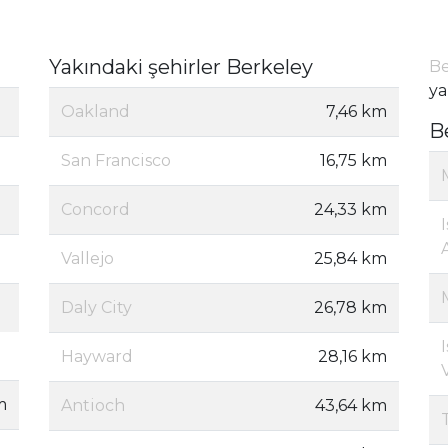
Yakındaki şehirler Berkeley
Be
ya
Oakland
7,46 km
B
San Francisco
16,75 km
Concord
24,33 km
Vallejo
25,84 km
Daly City
26,78 km
Hayward
28,16 km
m
Antioch
43,64 km