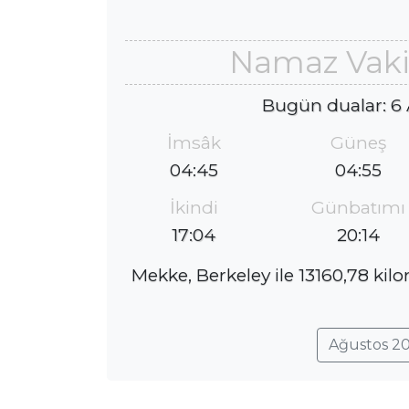
Namaz Vakit
Bugün dualar: 6
İmsâk
Güneş
04:45
04:55
İkindi
Günbatımı
17:04
20:14
Mekke, Berkeley ile 13160,78 kil
Ağustos 20