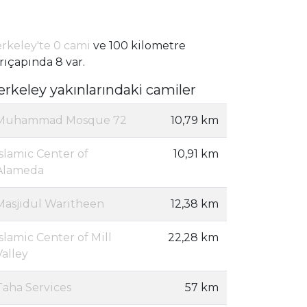
rkeley'te 0 cami
ve 100 kilometre
rıçapında 8 var.
erkeley yakınlarındaki camiler
Muhammad Mosque 72
10,79 km
Islamic Center of
10,91 km
Alameda
Masjidul Waritheen
12,38 km
Islamic Center of Mill
22,28 km
Valley
Taha Services
57 km