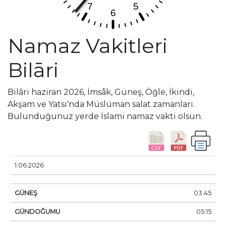
Namaz Vakitleri
Bilāri
Bilāri haziran 2026, İmsâk, Güneş, Öğle, İkindi,
Akşam ve Yatsı'nda Müslüman salat zamanları.
Bulunduğunuz yerde İslami namaz vakti olsun.
TARIHI
GÜNEŞ
GÜNDOĞUMU
ÖĞLE
İKINDI
1.06.2026
03:45
05:15