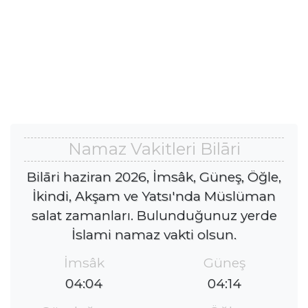
Namaz Vakitleri Bilāri
Bilāri haziran 2026, İmsâk, Güneş, Öğle,
İkindi, Akşam ve Yatsı'nda Müslüman
salat zamanları. Bulunduğunuz yerde
İslami namaz vakti olsun.
İmsâk
Güneş
04:04
04:14