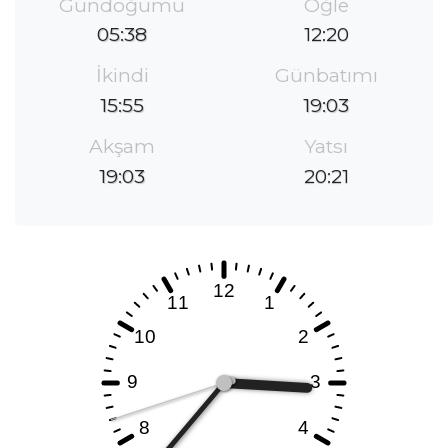
Gündoğumu
Öğle
05:38
12:20
İkindi
Günbatımı
15:55
19:03
Akşam
Yatsı
19:03
20:21