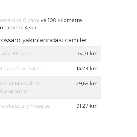
ossard'te 0 cami
ve 100 kilometre
rıçapında 4 var.
rossard yakınlarındaki camiler
Taiba Mosque
14,71 km
Mosquée Al Falah
14,79 km
Masjid Makkah-Al-
29,65 km
Mukarramah
Hawkesbury Mosque
91,27 km