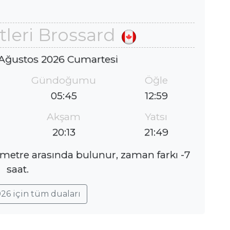
leri Brossard
 Ağustos 2026 Cumartesi
Gündoğumu
Öğle
05:45
12:59
Akşam
Yatsı
20:13
21:49
ometre arasında bulunur, zaman farkı -7
saat.
26 için tüm duaları