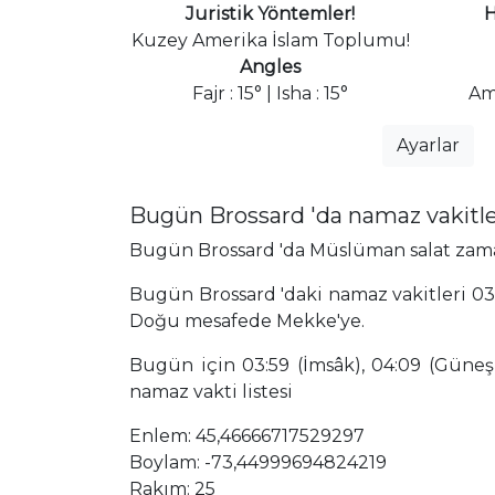
Juristik Yöntemler!
H
Kuzey Amerika İslam Toplumu!
Angles
Fajr : 15° | Isha : 15°
Am
Ayarlar
Bugün Brossard 'da namaz vakitl
Bugün Brossard 'da Müslüman salat zamanl
Bugün Brossard 'daki namaz vakitleri 03
Doğu mesafede Mekke'ye.
Bugün için 03:59 (İmsâk), 04:09 (Güneş),
namaz vakti listesi
Enlem: 45,46666717529297
Boylam: -73,44999694824219
Rakım: 25