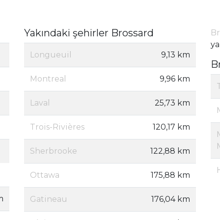
Yakındaki şehirler Brossard
Br
ya
Longueuil
9,13 km
B
Montreal
9,96 km
Laval
25,73 km
Trois-Rivières
120,17 km
Sherbrooke
122,88 km
Ottawa
175,88 km
m
Gatineau
176,04 km