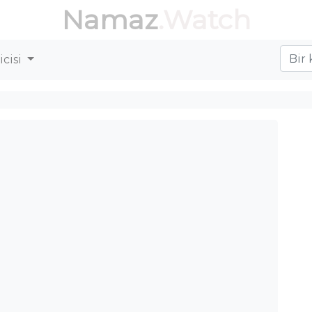
Namaz
.Watch
cisi