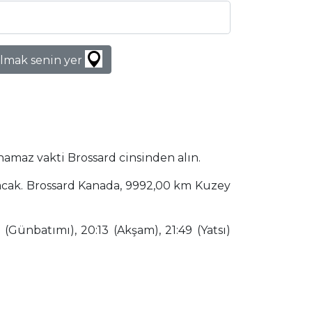
lmak senin yer
namaz vakti Brossard cinsinden alın.
nacak. Brossard Kanada, 9992,00 km Kuzey
(Günbatımı), 20:13 (Akşam), 21:49 (Yatsı)