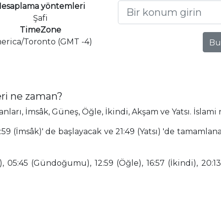
esaplama yöntemleri
Şafi
TimeZone
erica/Toronto (GMT -4)
Bu
eri ne zaman?
arı, İmsâk, Güneş, Öğle, İkindi, Akşam ve Yatsı. İslami 
:59 (İmsâk)' de başlayacak ve 21:49 (Yatsı) 'de tamamla
 05:45 (Gündoğumu), 12:59 (Öğle), 16:57 (İkindi), 20:13 