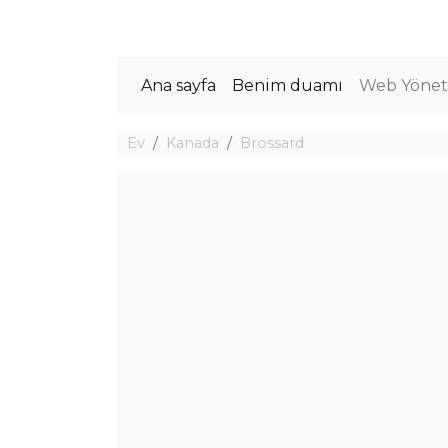
Ana sayfa
Benim duamı
Web Yöneti
Ev
Kanada
Brossard