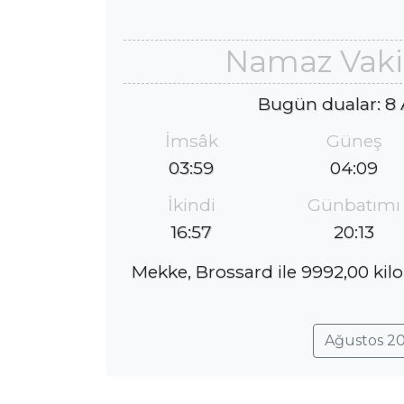
Namaz Vakit
Bugün dualar: 8
İmsâk
Güneş
03:59
04:09
İkindi
Günbatımı
16:57
20:13
Mekke, Brossard ile 9992,00 kil
Ağustos 20