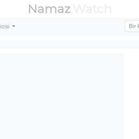
Namaz
.Watch
cisi