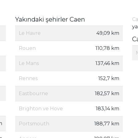
Yakındaki şehirler Caen
Ca
ya
Le Havre
49,09 km
C
Rouen
110,78 km
Le Mans
137,46 km
Rennes
152,7 km
Eastbourne
182,57 km
Brighton ve Hove
183,14 km
m
Portsmouth
188,77 km