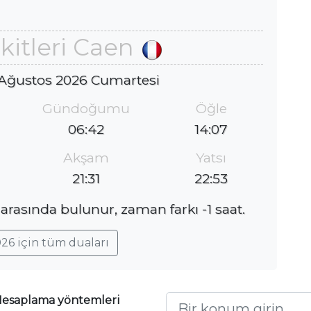
itleri Caen
 Ağustos 2026 Cumartesi
Gündoğumu
Öğle
06:42
14:07
Akşam
Yatsı
21:31
22:53
arasında bulunur, zaman farkı -1 saat.
26 için tüm duaları
esaplama yöntemleri