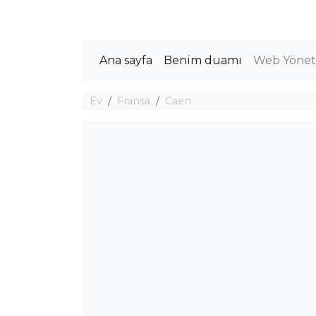
Ana sayfa
Benim duamı
Web Yöneti
Ev
Fransa
Caen