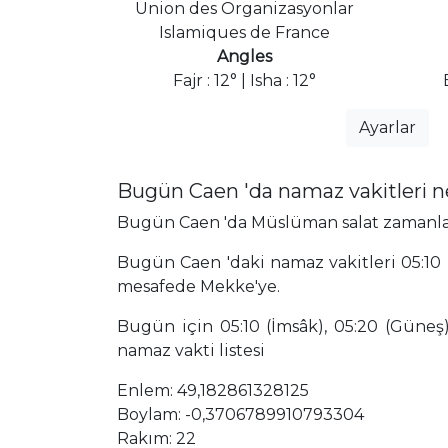
Union des Organizasyonlar
Islamiques de France
Angles
Fajr : 12° | Isha : 12°
Ayarlar
Bugün Caen 'da namaz vakitleri 
Bugün Caen 'da Müslüman salat zamanları,
Bugün Caen 'daki namaz vakitleri 05:10 
mesafede Mekke'ye.
Bugün için 05:10 (İmsâk), 05:20 (Güneş),
namaz vakti listesi
Enlem: 49,182861328125
Boylam: -0,3706789910793304
Rakım: 22