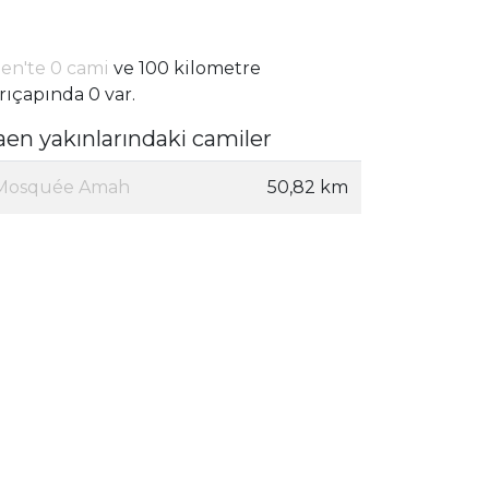
en'te 0 cami
ve 100 kilometre
rıçapında 0 var.
aen yakınlarındaki camiler
Mosquée Amah
50,82 km