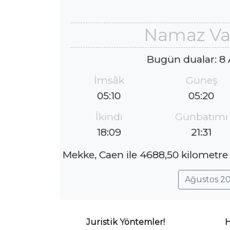
Namaz Vak
Bugün dualar: 8
İmsâk
Güneş
05:10
05:20
İkindi
Günbatımı
18:09
21:31
Mekke, Caen ile 4688,50 kilometre 
Ağustos 20
Juristik Yöntemler!
H