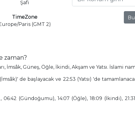
Şafi
TimeZone
Bu
Europe/Paris (GMT 2)
ne zaman?
 İmsâk, Güneş, Öğle, İkindi, Akşam ve Yatsı. İslami nam
(İmsâk)' de başlayacak ve 22:53 (Yatsı) 'de tamamlan
 06:42 (Gündoğumu), 14:07 (Öğle), 18:09 (İkindi), 21:31 