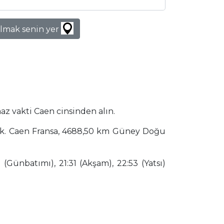
lmak senin yer
az vakti Caen cinsinden alın.
acak. Caen Fransa, 4688,50 km Güney Doğu
(Günbatımı), 21:31 (Akşam), 22:53 (Yatsı)