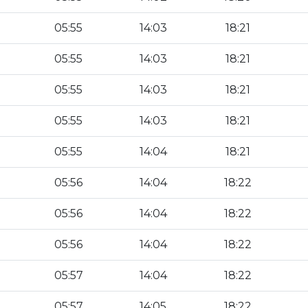
05:55
14:03
18:21
05:55
14:03
18:21
05:55
14:03
18:21
05:55
14:03
18:21
05:55
14:04
18:21
05:56
14:04
18:22
05:56
14:04
18:22
05:56
14:04
18:22
05:57
14:04
18:22
05:57
14:05
18:22