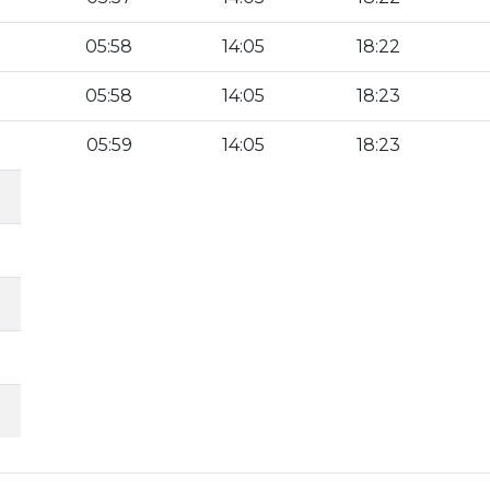
05:58
14:05
18:22
05:58
14:05
18:23
05:59
14:05
18:23