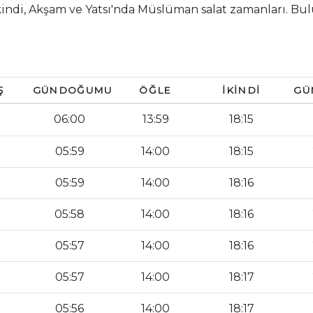
İkindi, Akşam ve Yatsı'nda Müslüman salat zamanları. 
Ş
GÜNDOĞUMU
ÖĞLE
İKINDI
GÜ
06:00
13:59
18:15
05:59
14:00
18:15
05:59
14:00
18:16
05:58
14:00
18:16
05:57
14:00
18:16
05:57
14:00
18:17
05:56
14:00
18:17