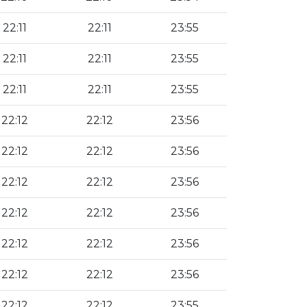
22:11
22:11
23:55
22:11
22:11
23:55
22:11
22:11
23:55
22:12
22:12
23:56
22:12
22:12
23:56
22:12
22:12
23:56
22:12
22:12
23:56
22:12
22:12
23:56
22:12
22:12
23:56
22:12
22:12
23:55