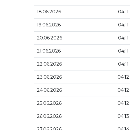
18.06.2026
04:11
19.06.2026
04:11
20.06.2026
04:11
21.06.2026
04:11
22.06.2026
04:11
23.06.2026
04:12
24.06.2026
04:12
25.06.2026
04:12
26.06.2026
04:13
27.06.2026
04:14