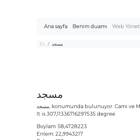
Ana sayfa
Benim duamı
Web Yöneti
Ev
مسجد
مسجد
مسجد, konumunda bulunuyor. Cami ve 
It is 307,11336716297535 degree
Boylam: 58,4728223
Enlem: 22,9943217