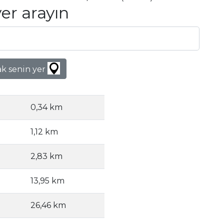
yer arayın
k senin yer
0,34 km
1,12 km
2,83 km
13,95 km
26,46 km