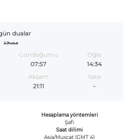
gün dualar
مسجد
Gündoğumu
Öğle
07:57
14:34
Akşam
Yatsı
21:11
-
Hesaplama yöntemleri
Şafi
Saat dilimi
Asia/Muscat (GMT 4)