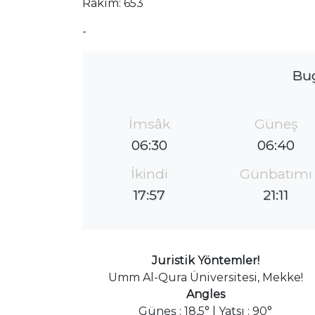
Rakım: 653
-
Bu
İmsâk
Güneş
06:30
06:40
İkindi
Günbatımı
17:57
21:11
Juristik Yöntemler!
Umm Al-Qura Üniversitesi, Mekke!
Angles
Güneş : 18,5° | Yatsı : 90°