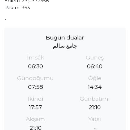
Enlem: 23,0377358
Rakım: 363
-
Bugün dualar
جامع سالم
İmsâk
Güneş
06:30
06:40
Gündoğumu
Öğle
07:58
14:34
İkindi
Günbatımı
17:57
21:10
Akşam
Yatsı
21:10
-