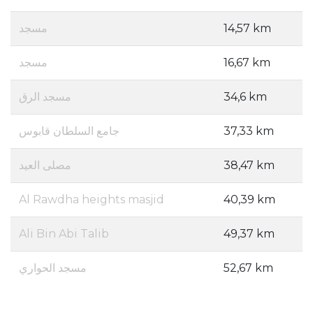
مسجد
14,57 km
مسجد
16,67 km
مسجد الرق
34,6 km
جامع السلطان قابوس
37,33 km
مصلى العيد
38,47 km
Al Rawdha heights masjid
40,39 km
Ali Bin Abi Talib
49,37 km
مسجد الحواري
52,67 km