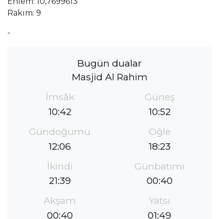
Enlem: 10,7699613
Rakım: 9
-
Bugün dualar
Masjid Al Rahim
İmsâk
Güneş
10:42
10:52
Gündoğumu
Öğle
12:06
18:23
İkindi
Günbatımı
21:39
00:40
Akşam
Yatsı
00:40
01:49