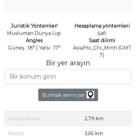
Juristik Yöntemler!
Hesaplama yöntemleri
Müslüman Dünya Ligi
Şafi
Angles
Saat dilimi
Güneş : 18° | Yatsı : 17°
Asia/Ho_Chi_Minh (GMT
7)
Bir yer arayın
Bulmak senin yer
Masjid Anwar
2,79 km
Masjid
3,65 km