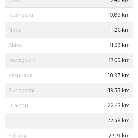
Koshigaya
10,83 km
Noda
11,26 km
Abiko
11,32 km
Kawaguchi
17,05 km
Kasukabe
18,97 km
Funabashi
19,33 km
Urayasu
22,45 km
22,49 km
Saitama
23,31 km