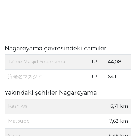
Nagareyama çevresindeki camiler
Ja'me Masjid Yokohama
JP
44,08
海老名マスジド
JP
64,1
Yakındaki şehirler Nagareyama
Kashiwa
6,71 km
Matsudo
7,62 km
Soka
9,49 km