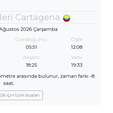
leri Cartagena
 Ağustos 2026 Çarşamba
Gündoğumu
Öğle
05:51
12:08
Akşam
Yatsı
18:25
19:33
lometre arasında bulunur, zaman farkı -8
saat.
26 için tüm duaları