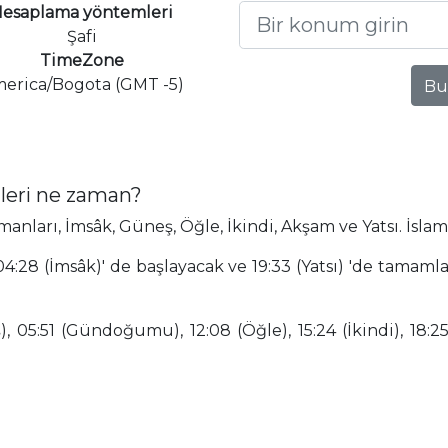
esaplama yöntemleri
Şafi
TimeZone
erica/Bogota (GMT -5)
Bu
leri ne zaman?
ları, İmsâk, Güneş, Öğle, İkindi, Akşam ve Yatsı. İslam
4:28 (İmsâk)' de başlayacak ve 19:33 (Yatsı) 'de tamaml
 05:51 (Gündoğumu), 12:08 (Öğle), 15:24 (İkindi), 18:25 