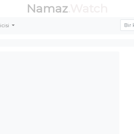
Namaz
.Watch
cisi