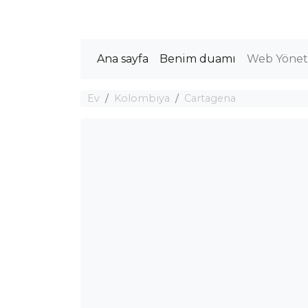
Ana sayfa
Benim duamı
Web Yöneti
Ev
Kolombiya
Cartagena