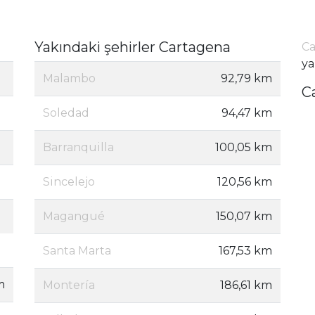
Yakındaki şehirler Cartagena
Ca
ya
Malambo
92,79 km
C
Soledad
94,47 km
Barranquilla
100,05 km
Sincelejo
120,56 km
Magangué
150,07 km
Santa Marta
167,53 km
m
Montería
186,61 km