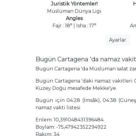
Juristik Yöntemler!
H
Müslüman Dünya Ligi
Angles
Fajr : 18° | Isha : 17°
Am
Ayarlar
Bugün Cartagena 'da namaz vakit
Bugün Cartagena 'da Müslüman salat zaman
Bugün Cartagena 'daki namaz vakitleri 0
Kuzey Doğu mesafede Mekke'ye.
Bugün için 04:28 (İmsâk), 04:38 (Güneş),
namaz vakti listesi
Enlem: 10,391048431396484
Boylam: -75,47942352294922
Rakım: 34