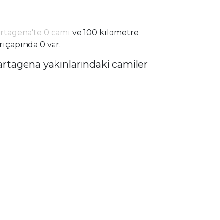
rtagena'te 0 cami
ve 100 kilometre
rıçapında 0 var.
artagena yakınlarındaki camiler