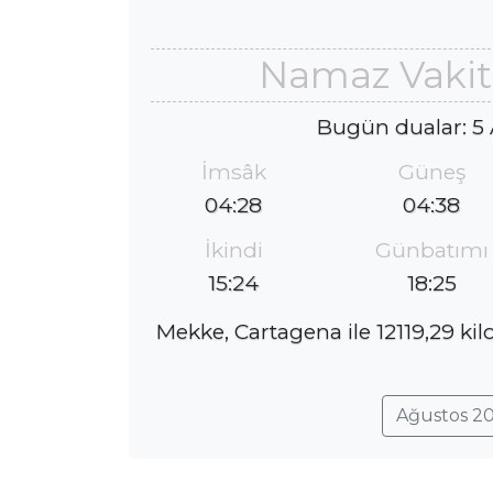
Namaz Vakit
Bugün dualar: 5
İmsâk
Güneş
04:28
04:38
İkindi
Günbatımı
15:24
18:25
Mekke, Cartagena ile 12119,29 ki
Ağustos 20