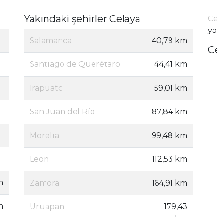
Yakındaki şehirler Celaya
Ce
ya
Salamanca
40,79 km
C
Santiago de Querétaro
44,41 km
Irapuato
59,01 km
San Juan del Río
87,84 km
Morelia
99,48 km
Leon
112,53 km
m
Zamora
164,91 km
m
Uruapan
179,43