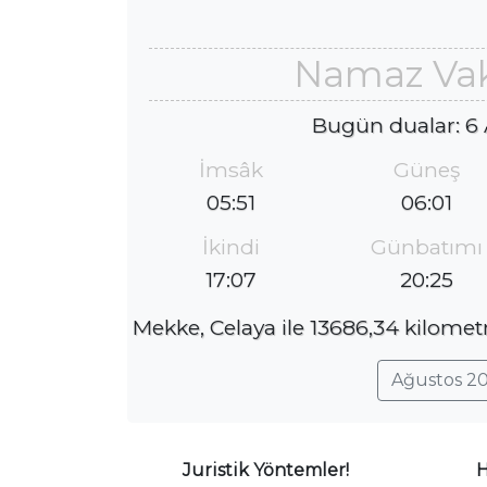
Namaz Vaki
Bugün dualar: 6
İmsâk
Güneş
05:51
06:01
İkindi
Günbatımı
17:07
20:25
Mekke, Celaya ile 13686,34 kilomet
Ağustos 20
Juristik Yöntemler!
H