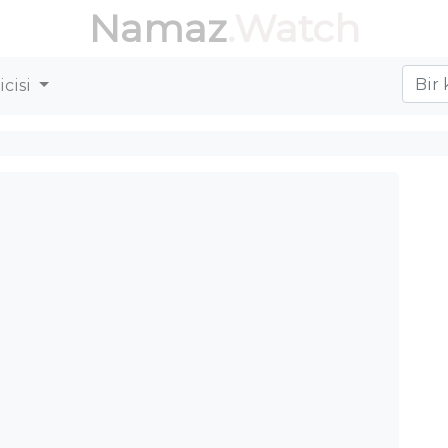
Namaz
.Watch
cisi