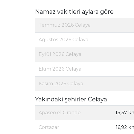
Namaz vakitleri aylara göre
Temmuz 2026 Celaya
Ağustos 2026 Celaya
Eylül 2026 Celaya
Ekim 2026 Celaya
Kasım 2026 Celaya
Yakındaki şehirler Celaya
Apaseo el Grande
13,37 k
Cortazar
16,92 k