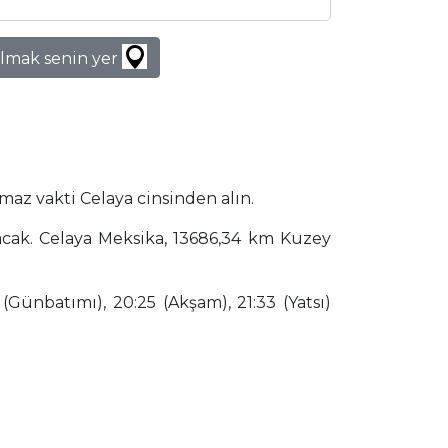
lmak senin yer
maz vakti Celaya cinsinden alın.
nacak. Celaya Meksika, 13686,34 km Kuzey
(Günbatımı), 20:25 (Akşam), 21:33 (Yatsı)