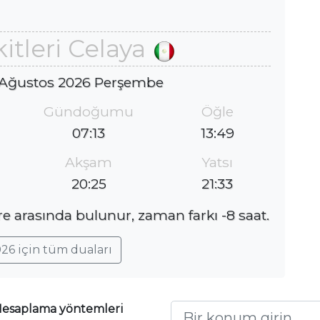
tleri Celaya
 Ağustos 2026 Perşembe
Gündoğumu
Öğle
07:13
13:49
Akşam
Yatsı
20:25
21:33
re arasında bulunur, zaman farkı -8 saat.
26 için tüm duaları
esaplama yöntemleri