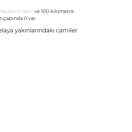
laya'te 0 cami
ve 100 kilometre
rıçapında 0 var.
elaya yakınlarındaki camiler