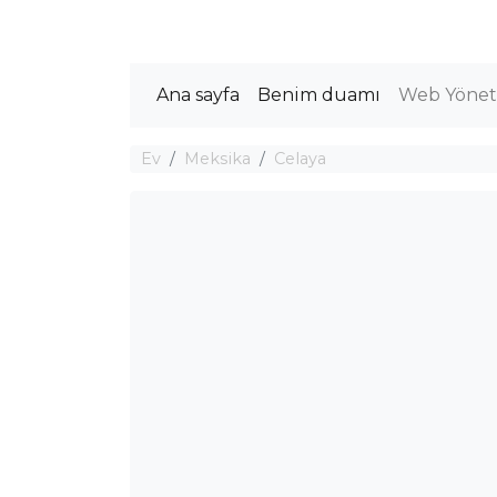
Ana sayfa
Benim duamı
Web Yöneti
Ev
Meksika
Celaya