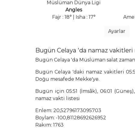
Müslüman Dünya Ligi
Angles
Fajr : 18° | Isha : 17°
Amer
Ayarlar
Bugün Celaya 'da namaz vakitler
Bugün Celaya 'da Müslüman salat zamanları
Bugün Celaya 'daki namaz vakitleri 05:5
Doğu mesafede Mekke'ye.
Bugün için 05:51 (İmsâk), 06:01 (Güneş),
namaz vakti listesi
Enlem: 20,52796173095703
Boylam: -100,81128692626952
Rakım: 1763