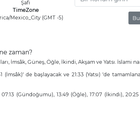
Şafi
TimeZone
ica/Mexico_City (GMT -5)
Bu
i ne zaman?
, İmsâk, Güneş, Öğle, İkindi, Akşam ve Yatsı. İslami na
1 (İmsâk)' de başlayacak ve 21:33 (Yatsı) 'de tamamla
 07:13 (Gündoğumu), 13:49 (Öğle), 17:07 (İkindi), 20:25 