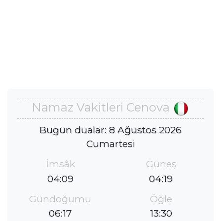
Namaz Vakitleri Cenova
Bugün dualar: 8 Ağustos 2026
Cumartesi
İmsâk
Güneş
04:09
04:19
Gündoğumu
Öğle
06:17
13:30