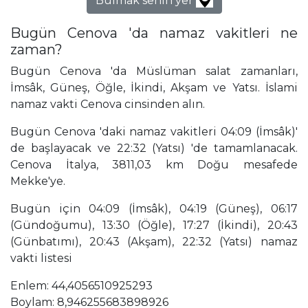
Bulmak senin yer
Bugün Cenova 'da namaz vakitleri ne
zaman?
Bugün Cenova 'da Müslüman salat zamanları,
İmsâk, Güneş, Öğle, İkindi, Akşam ve Yatsı. İslami
namaz vakti Cenova cinsinden alın.
Bugün Cenova 'daki namaz vakitleri 04:09 (İmsâk)'
de başlayacak ve 22:32 (Yatsı) 'de tamamlanacak.
Cenova İtalya, 3811,03 km Doğu mesafede
Mekke'ye.
Bugün için 04:09 (İmsâk), 04:19 (Güneş), 06:17
(Gündoğumu), 13:30 (Öğle), 17:27 (İkindi), 20:43
(Günbatımı), 20:43 (Akşam), 22:32 (Yatsı) namaz
vakti listesi
Enlem: 44,4056510925293
Boylam: 8,946255683898926