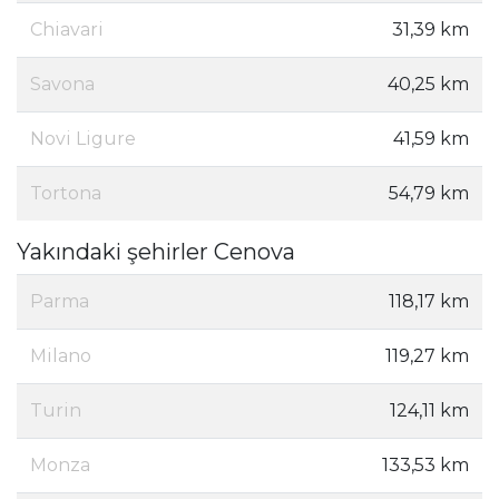
Chiavari
31,39 km
Savona
40,25 km
Novi Ligure
41,59 km
Tortona
54,79 km
Yakındaki şehirler Cenova
Parma
118,17 km
Milano
119,27 km
Turin
124,11 km
Monza
133,53 km