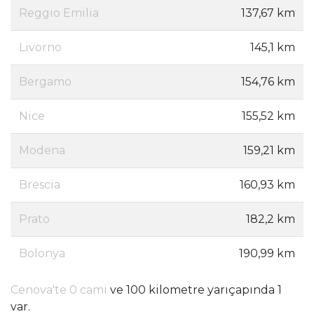
Reggio Emilia
137,67 km
Livorno
145,1 km
Bergamo
154,76 km
Nice
155,52 km
Modena
159,21 km
Brescia
160,93 km
Prato
182,2 km
Bolonya
190,99 km
Cenova'te 0 cami
ve 100 kilometre yarıçapında 1
var.