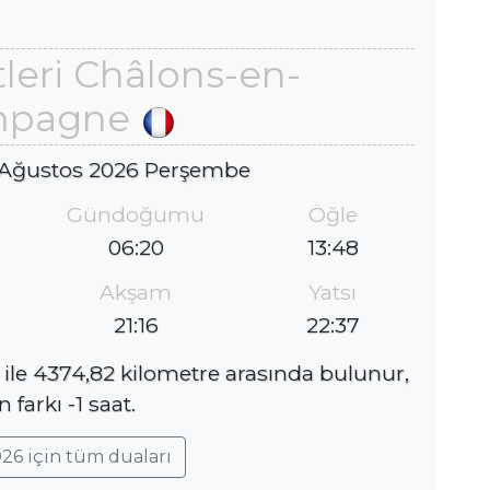
leri Châlons-en-
mpagne
 Ağustos 2026 Perşembe
Gündoğumu
Öğle
06:20
13:48
Akşam
Yatsı
21:16
22:37
e 4374,82 kilometre arasında bulunur,
farkı -1 saat.
26 için tüm duaları