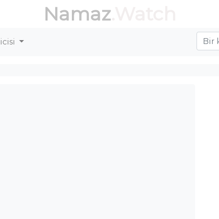
Namaz
.Watch
cisi