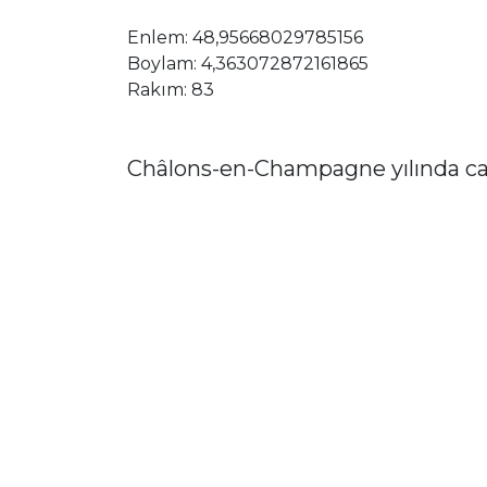
Enlem: 48,95668029785156
Boylam: 4,363072872161865
Rakım: 83
Châlons-en-Champagne yılında cam