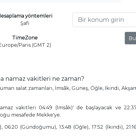
esaplama yöntemleri
Şafi
TimeZone
Bu
Europe/Paris (GMT 2)
 namaz vakitleri ne zaman?
 salat zamanları, İmsâk, Güneş, Öğle, İkindi, Akşam 
az vakitleri 04:49 (İmsâk)' de başlayacak ve 22:37 
oğu mesafede Mekke'ye.
 06:20 (Gündoğumu), 13:48 (Öğle), 17:52 (İkindi), 21:16 