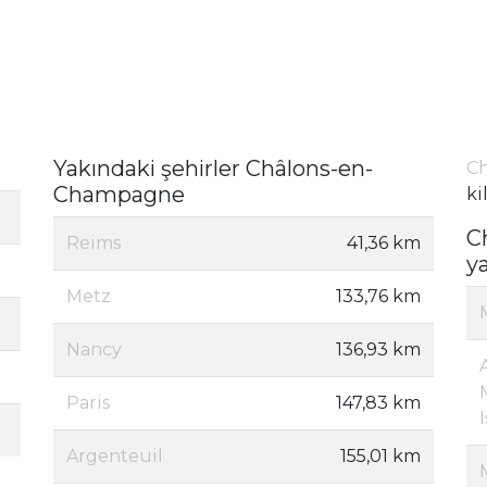
Yakındaki şehirler Châlons-en-
Ch
Champagne
ki
C
Reims
41,36 km
y
Metz
133,76 km
Nancy
136,93 km
Paris
147,83 km
Argenteuil
155,01 km