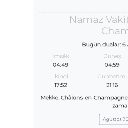
Namaz Vakit
Cha
Bugün dualar: 6
İmsâk
Güneş
04:49
04:59
İkindi
Günbatımı
17:52
21:16
Mekke, Châlons-en-Champagne il
zaman 
Ağustos 20