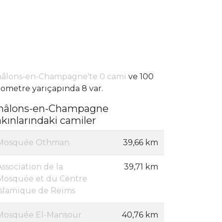
âlons-en-Champagne'te 0 cami
ve 100
lometre yarıçapında 8 var.
hâlons-en-Champagne
akınlarındaki camiler
Mosquée Othman
39,66 km
Association de la
39,71 km
Mosquée et du Centre
Islamique de Reims
Mosquée El-Mansour
40,76 km