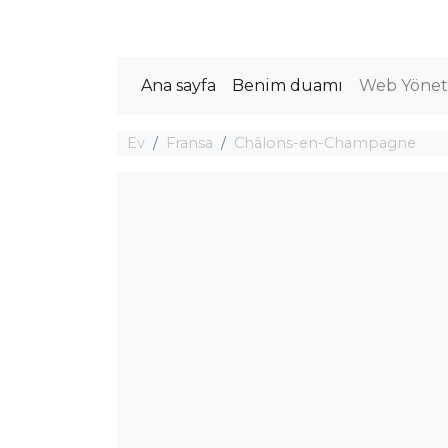
Ana sayfa
Benim duamı
Web Yöneti
Ev
Fransa
Châlons-en-Champagne