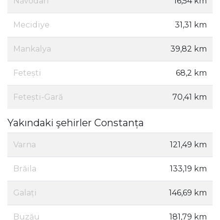
Năvodari
16,54 km
Mecidiye
31,31 km
Mankalya
39,82 km
Fetești
68,2 km
Fetești-Gară
70,41 km
Yakındaki şehirler Constanța
Varna
121,49 km
Brăila
133,19 km
Galați
146,69 km
Buzău
181,79 km