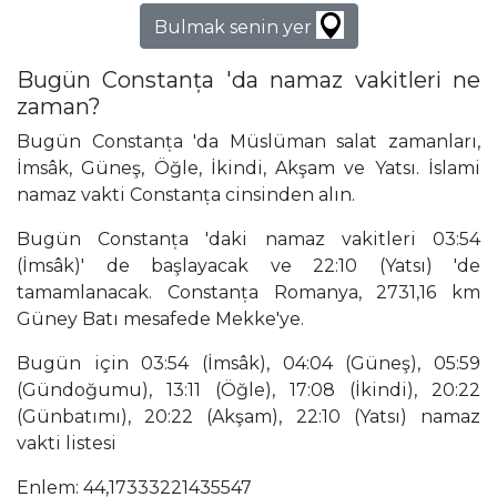
Bulmak senin yer
Bugün Constanța 'da namaz vakitleri ne
zaman?
Bugün Constanța 'da Müslüman salat zamanları,
İmsâk, Güneş, Öğle, İkindi, Akşam ve Yatsı. İslami
namaz vakti Constanța cinsinden alın.
Bugün Constanța 'daki namaz vakitleri 03:54
(İmsâk)' de başlayacak ve 22:10 (Yatsı) 'de
tamamlanacak. Constanța Romanya, 2731,16 km
Güney Batı mesafede Mekke'ye.
Bugün için 03:54 (İmsâk), 04:04 (Güneş), 05:59
(Gündoğumu), 13:11 (Öğle), 17:08 (İkindi), 20:22
(Günbatımı), 20:22 (Akşam), 22:10 (Yatsı) namaz
vakti listesi
Enlem: 44,17333221435547