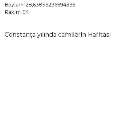
Boylam: 28,63833236694336
Rakım: 54
Constanța yılında camilerin Haritası