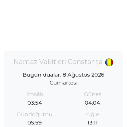
Namaz Vakitleri Constanța
Bugün dualar: 8 Ağustos 2026
Cumartesi
İmsâk
Güneş
03:54
04:04
Gündoğumu
Öğle
05:59
13:11