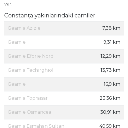
var.
Constanța yakınlarındaki camiler
Geamia Azizie
7,38 km
Geamie
9,31 km
Geamie Eforie Nord
12,29 km
Geamia Techirghiol
13,73 km
Geamie
16,9 km
Geamia Topraisar
23,36 km
Geamie Osmancea
30,91 km
Geamia Esmahan Sultan
40,59 km