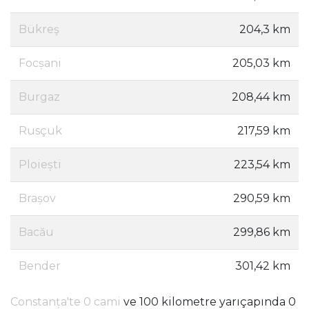
Bükreş
204,3 km
Focșani
205,03 km
Burgaz
208,44 km
Rusçuk
217,59 km
Ploiești
223,54 km
Brașov
290,59 km
Bacău
299,86 km
Bender
301,42 km
Constanța'te 0 cami
ve 100 kilometre yarıçapında 0