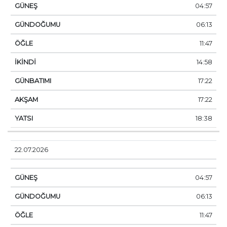
04:57
06:13
11:47
14:58
17:22
17:22
18:38
22.07.2026
04:57
06:13
11:47