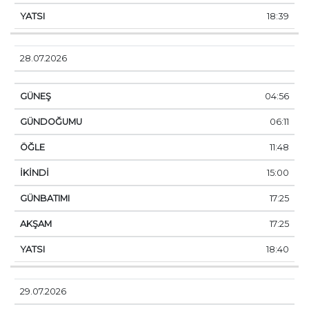
18:39
28.07.2026
04:56
06:11
11:48
15:00
17:25
17:25
18:40
29.07.2026