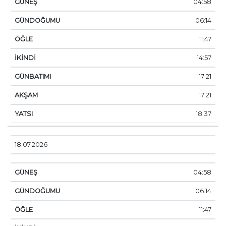
04:58
06:14
11:47
14:57
17:21
17:21
18:37
18.07.2026
04:58
06:14
11:47