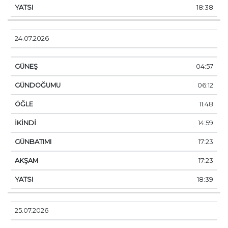
18:38
24.07.2026
04:57
06:12
11:48
14:59
17:23
17:23
18:39
25.07.2026