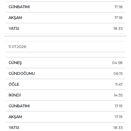
17:18
17:18
18:35
11.07.2026
04:58
06:15
11:47
14:55
17:19
17:19
18:35