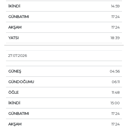
14:59
17:24
17:24
18:39
27.07.2026
04:56
06:11
11:48
15:00
17:24
17:24