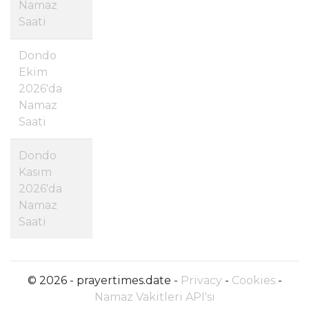
Namaz
Saati
Dondo
Ekim
2026'da
Namaz
Saati
Dondo
Kasım
2026'da
Namaz
Saati
© 2026 - prayertimes.date -
Privacy
-
Cookies
-
Namaz Vakitleri API'sı