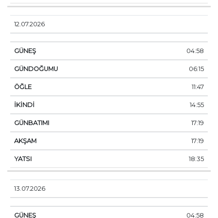
12.07.2026
04:58
06:15
11:47
14:55
17:19
17:19
18:35
13.07.2026
04:58