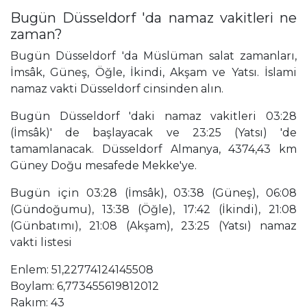
Bugün Düsseldorf 'da namaz vakitleri ne
zaman?
Bugün Düsseldorf 'da Müslüman salat zamanları,
İmsâk, Güneş, Öğle, İkindi, Akşam ve Yatsı. İslami
namaz vakti Düsseldorf cinsinden alın.
Bugün Düsseldorf 'daki namaz vakitleri 03:28
(İmsâk)' de başlayacak ve 23:25 (Yatsı) 'de
tamamlanacak. Düsseldorf Almanya, 4374,43 km
Güney Doğu mesafede Mekke'ye.
Bugün için 03:28 (İmsâk), 03:38 (Güneş), 06:08
(Gündoğumu), 13:38 (Öğle), 17:42 (İkindi), 21:08
(Günbatımı), 21:08 (Akşam), 23:25 (Yatsı) namaz
vakti listesi
Enlem: 51,22774124145508
Boylam: 6,773455619812012
Rakım: 43