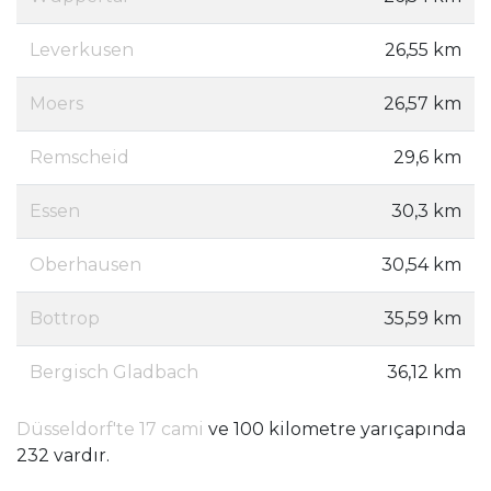
Leverkusen
26,55 km
Moers
26,57 km
Remscheid
29,6 km
Essen
30,3 km
Oberhausen
30,54 km
Bottrop
35,59 km
Bergisch Gladbach
36,12 km
Düsseldorf'te 17 cami
ve 100 kilometre yarıçapında
232 vardır.