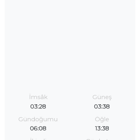
İmsâk
Güneş
03:28
03:38
Gündoğumu
Öğle
06:08
13:38