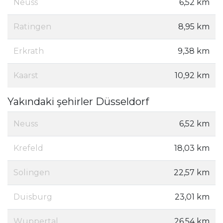
Neuss
6,52 km
Ratingen
8,95 km
Erkrath
9,38 km
Kaarst
10,92 km
Yakındaki şehirler Düsseldorf
Neuss
6,52 km
Krefeld
18,03 km
Solingen
22,57 km
Duisburg
23,01 km
Wuppertal
26,54 km