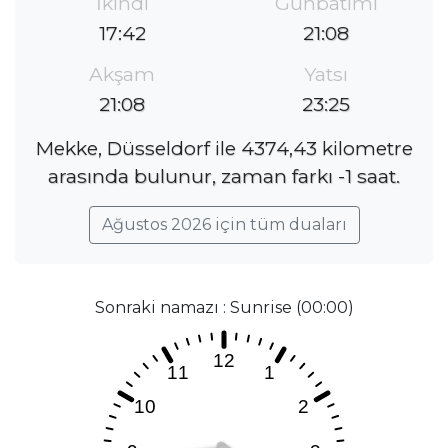
İkindi
Günbatımı
17:42
21:08
Akşam
Yatsı
21:08
23:25
Mekke, Düsseldorf ile 4374,43 kilometre
arasında bulunur, zaman farkı -1 saat.
Ağustos 2026 için tüm duaları
Sonraki namazı : Sunrise (00:00)