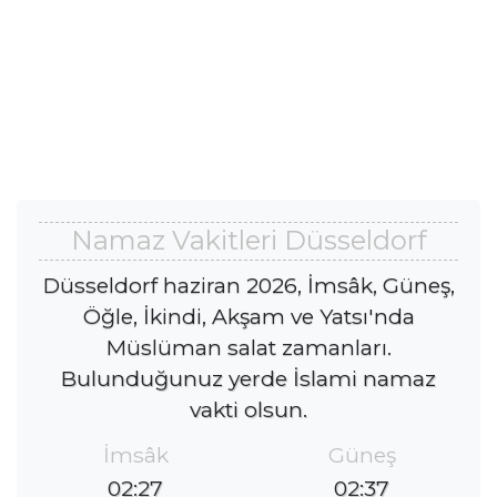
Namaz Vakitleri Düsseldorf
Düsseldorf haziran 2026, İmsâk, Güneş,
Öğle, İkindi, Akşam ve Yatsı'nda
Müslüman salat zamanları.
Bulunduğunuz yerde İslami namaz
vakti olsun.
İmsâk
Güneş
02:27
02:37