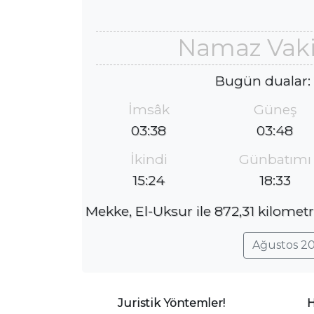
Namaz Vakit
Bugün dualar:
İmsâk
Güneş
03:38
03:48
İkindi
Günbatımı
15:24
18:33
Mekke, El-Uksur ile 872,31 kilometr
Ağustos 20
Juristik Yöntemler!
H