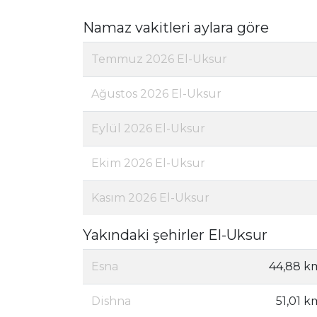
Namaz vakitleri aylara göre
Temmuz 2026 El-Uksur
Ağustos 2026 El-Uksur
Eylül 2026 El-Uksur
Ekim 2026 El-Uksur
Kasım 2026 El-Uksur
Yakındaki şehirler El-Uksur
Esna
44,88 k
Dishna
51,01 k