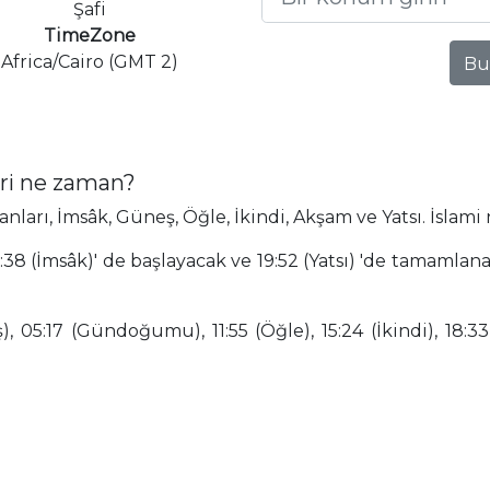
Şafi
TimeZone
Africa/Cairo (GMT 2)
Bu
ri ne zaman?
arı, İmsâk, Güneş, Öğle, İkindi, Akşam ve Yatsı. İslami 
38 (İmsâk)' de başlayacak ve 19:52 (Yatsı) 'de tamamlana
 05:17 (Gündoğumu), 11:55 (Öğle), 15:24 (İkindi), 18:33 