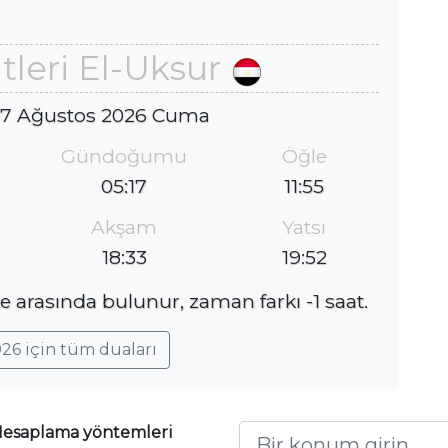
leri El-Uksur
 7 Ağustos 2026 Cuma
Gündoğumu
Öğle
05:17
11:55
Akşam
Yatsı
18:33
19:52
e arasında bulunur, zaman farkı -1 saat.
26 için tüm duaları
esaplama yöntemleri