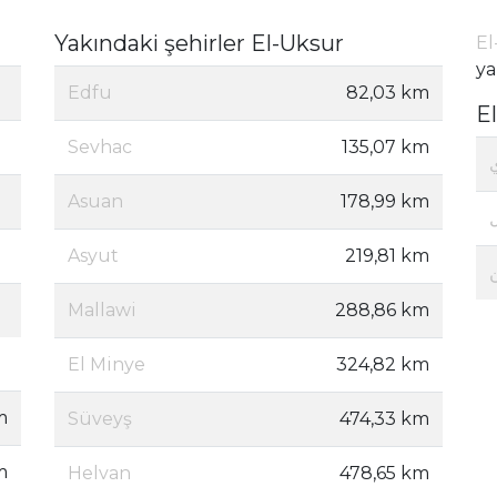
Yakındaki şehirler El-Uksur
El
ya
Edfu
82,03 km
E
Sevhac
135,07 km
Asuan
178,99 km
Asyut
219,81 km
Mallawi
288,86 km
El Minye
324,82 km
m
Süveyş
474,33 km
m
Helvan
478,65 km