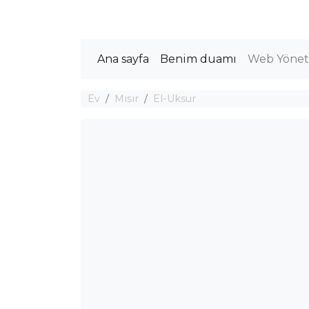
Ana sayfa
Benim duamı
Web Yöneti
Ev
Mısır
El-Uksur