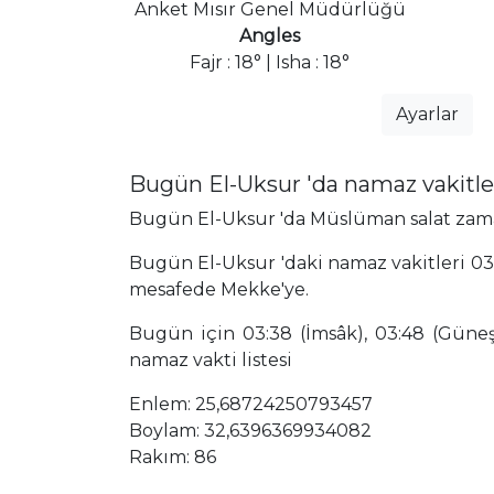
Anket Mısır Genel Müdürlüğü
Angles
Fajr : 18° | Isha : 18°
Ayarlar
Bugün El-Uksur 'da namaz vakitle
Bugün El-Uksur 'da Müslüman salat zamanl
Bugün El-Uksur 'daki namaz vakitleri 03:
mesafede Mekke'ye.
Bugün için 03:38 (İmsâk), 03:48 (Güneş),
namaz vakti listesi
Enlem: 25,68724250793457
Boylam: 32,6396369934082
Rakım: 86