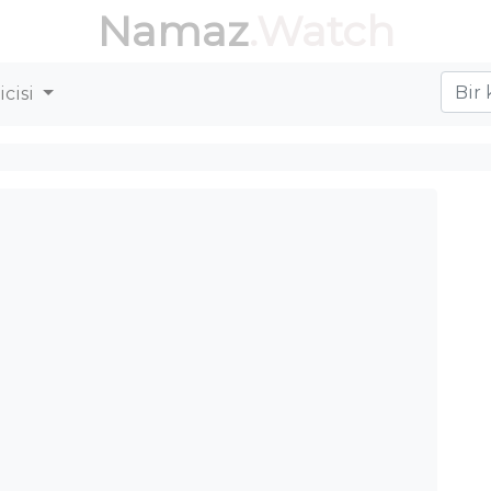
Namaz
.Watch
cisi