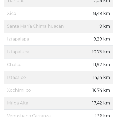
Tláhuac
7,04 km
Xico
8,49 km
Santa María Chimalhuacán
9 km
Iztapalapa
9,29 km
Ixtapaluca
10,75 km
Chalco
11,92 km
Iztacalco
14,14 km
Xochimilco
16,74 km
Milpa Alta
17,42 km
Venustiano Carranza
17,6 km