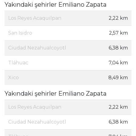
Yakındaki şehirler Emiliano Zapata
Los Reyes Acaquilpan
2,22 km
San Isidro
2,57 km
Ciudad Nezahualcoyotl
6,38 km
Tláhuac
7,04 km
Xico
8,49 km
Yakındaki şehirler Emiliano Zapata
Los Reyes Acaquilpan
2,22 km
Ciudad Nezahualcoyotl
6,38 km