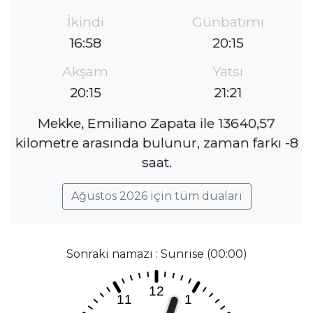
İkindi
Günbatımı
16:58
20:15
Akşam
Yatsı
20:15
21:21
Mekke, Emiliano Zapata ile 13640,57
kilometre arasında bulunur, zaman farkı -8
saat.
Ağustos 2026 için tüm duaları
Sonraki namazı : Sunrise (00:00)