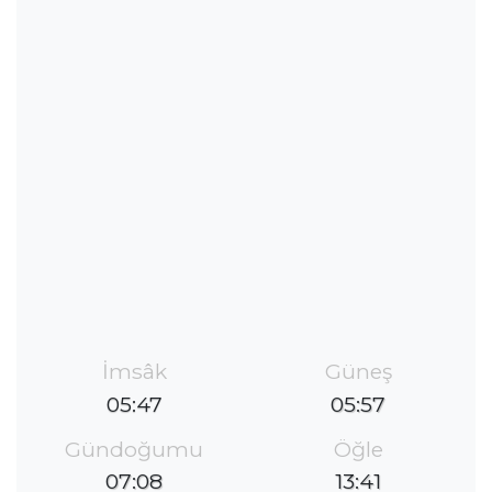
İmsâk
Güneş
05:47
05:57
Gündoğumu
Öğle
07:08
13:41