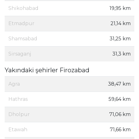
Shikohabad
19,95 km
Etmadpur
21,14 km
Shamsabad
31,25 km
Sirsaganj
31,3 km
Yakındaki şehirler Firozabad
Agra
38,47 km
Hathras
59,64 km
Dholpur
71,06 km
Etawah
71,66 km