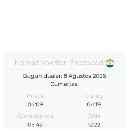
Namaz Vakitleri Firozabad
Bugün dualar: 8 Ağustos 2026
Cumartesi
İmsâk
Güneş
04:09
04:19
Gündoğumu
Öğle
05:42
12:22