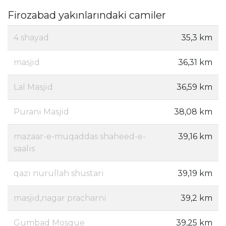
Firozabad yakınlarındaki camiler
4 shayad
35,3 km
masjid
36,31 km
Lal Masjid
36,59 km
Purani Masjid
38,08 km
mazaar-e-muqaddas shaheed-e-
39,16 km
saalis
qazi nurullah shustari
39,19 km
masjid,nagar pracharni
39,2 km
Gumbad Mosque
39,25 km