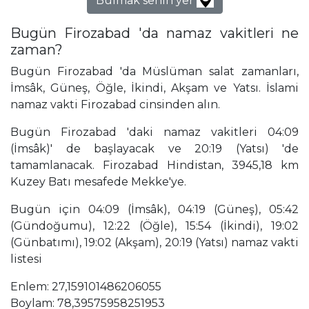
Bulmak senin yer
Bugün Firozabad 'da namaz vakitleri ne
zaman?
Bugün Firozabad 'da Müslüman salat zamanları,
İmsâk, Güneş, Öğle, İkindi, Akşam ve Yatsı. İslami
namaz vakti Firozabad cinsinden alın.
Bugün Firozabad 'daki namaz vakitleri 04:09
(İmsâk)' de başlayacak ve 20:19 (Yatsı) 'de
tamamlanacak. Firozabad Hindistan, 3945,18 km
Kuzey Batı mesafede Mekke'ye.
Bugün için 04:09 (İmsâk), 04:19 (Güneş), 05:42
(Gündoğumu), 12:22 (Öğle), 15:54 (İkindi), 19:02
(Günbatımı), 19:02 (Akşam), 20:19 (Yatsı) namaz vakti
listesi
Enlem: 27,159101486206055
Boylam: 78,39575958251953