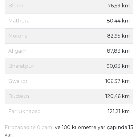
Bhind
76,59 km
Mathura
80,44 km
Morena
82,95 km
Aligarh
87,83 km
Bharatpur
90,03 km
Gwalior
106,37 km
Budaun
120,46 km
Farrukhabad
121,21 km
Firozabad'te 0 cami
ve 100 kilometre yarıçapında 13
var.