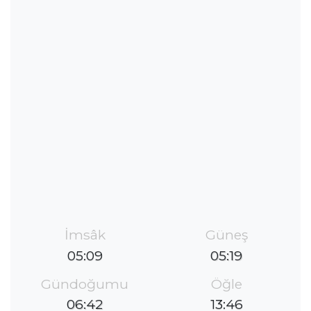
İmsâk
Güneş
05:09
05:19
Gündoğumu
Öğle
06:42
13:46