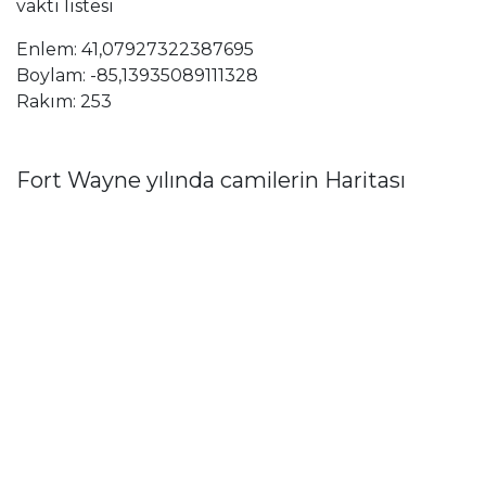
vakti listesi
Enlem: 41,07927322387695
Boylam: -85,13935089111328
Rakım: 253
Fort Wayne yılında camilerin Haritası