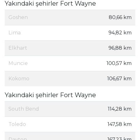
Yakındaki şehirler Fort Wayne
Goshen
80,66 km
Lima
94,82 km
Elkhart
96,88 km
Muncie
100,57 km
Kokomo
106,67 km
Yakındaki şehirler Fort Wayne
South Bend
114,28 km
Toledo
147,58 km
Dayton
167,23 km