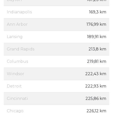
Indianapolis
169,3 km
Ann Arbor
176,99 km
Lansing
189,91 km
Grand Rapids
213,8 km
Columbus
219,81 km
Windsor
222,43 km
Detroit
222,93 km
Cincinnati
225,86 km
Chicago
226,12 km