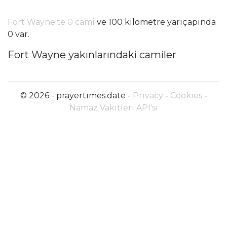
Fort Wayne'te 0 cami
ve 100 kilometre yarıçapında
0 var.
Fort Wayne yakınlarındaki camiler
© 2026 - prayertimes.date -
Privacy
-
Cookies
-
Namaz Vakitleri API'sı