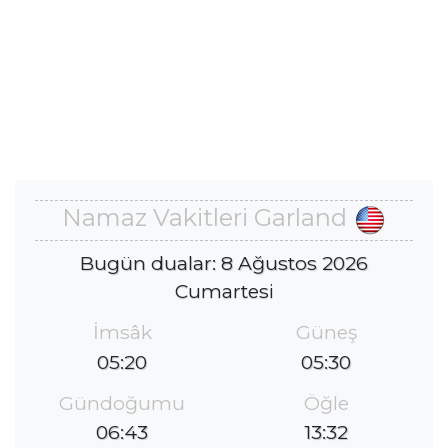
Namaz Vakitleri Garland
Bugün dualar: 8 Ağustos 2026
Cumartesi
İmsâk
Güneş
05:20
05:30
Gündoğumu
Öğle
06:43
13:32