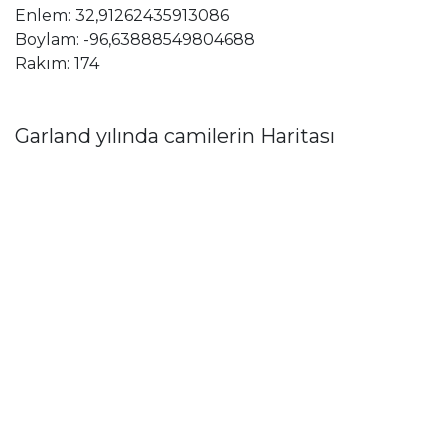
Enlem: 32,91262435913086
Boylam: -96,63888549804688
Rakım: 174
Garland yılında camilerin Haritası