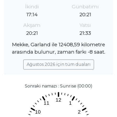
İkindi
Günbatımı
17:14
20:21
Akşam
Yatsı
20:21
21:33
Mekke, Garland ile 12408,59 kilometre
arasında bulunur, zaman farkı -8 saat.
Ağustos 2026 için tüm duaları
Sonraki namazı : Sunrise (00:00)