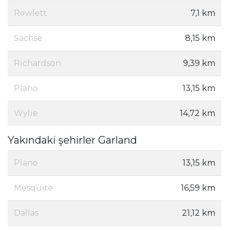
Rowlett
7,1 km
Sachse
8,15 km
Richardson
9,39 km
Plano
13,15 km
Wylie
14,72 km
Yakındaki şehirler Garland
Plano
13,15 km
Mesquite
16,59 km
Dallas
21,12 km