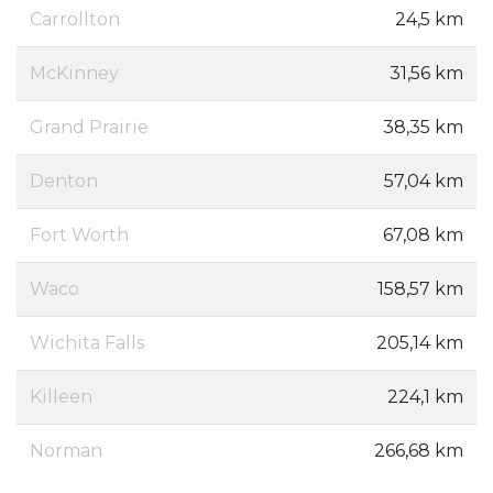
Carrollton
24,5 km
McKinney
31,56 km
Grand Prairie
38,35 km
Denton
57,04 km
Fort Worth
67,08 km
Waco
158,57 km
Wichita Falls
205,14 km
Killeen
224,1 km
Norman
266,68 km