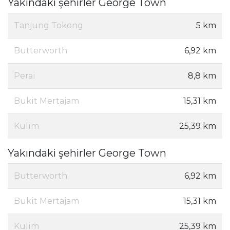
Yakındaki şehirler George Town
Tanjung Tokong
5 km
Butterworth
6,92 km
Perai
8,8 km
Bukit Mertajam
15,31 km
Kulim
25,39 km
Yakındaki şehirler George Town
Butterworth
6,92 km
Bukit Mertajam
15,31 km
Kulim
25,39 km