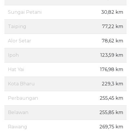
Sungai Petani
30,82 km
Taiping
77,22 km
Alor Setar
78,62 km
Ipoh
123,59 km
Hat Yai
176,98 km
Kota Bharu
229,3 km
Perbaungan
255,45 km
Belawan
255,85 km
Rawang
269,75 km