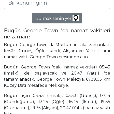
Bulmak senin yer
Bugün George Town 'da namaz vakitleri
ne zaman?
Bugün George Town 'da Müslüman salat zamanları,
İmsâk, Güneş, Öğle, İkindi, Akşam ve Yatsı. İslami
namaz vakti George Town cinsinden alın.
Bugün George Town 'daki namaz vakitleri 05:43
(İmsâk)' de başlayacak ve 20:47 (Yatsı) 'de
tamamlanacak. George Town Malezya, 6739,05 km
Kuzey Batı mesafede Mekke'ye.
Bugün için 05:43 (İmsâk), 05:53 (Güneş), 07:14
(Gündoğumu), 13:25 (Öğle), 16:45 (İkindi), 19:35
(Günbatımı), 19:35 (Akşam), 20:47 (Yatsı) namaz vakti
listesi