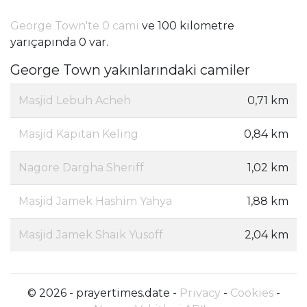
George Town'te 0 cami
ve 100 kilometre
yarıçapında 0 var.
George Town yakınlarındaki camiler
Masjid Lebuh Acheh
0,71 km
Masjid Kapitan Keling
0,84 km
Nagore Dargha Sheriff
1,02 km
Masjid Jamek Hashim Yahya
1,88 km
Masjid Jamek Shaik Yusoff
2,04 km
© 2026 - prayertimes.date -
Privacy
-
Cookies
-