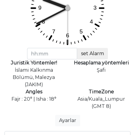
set Alarm
Juristik Yöntemler!
Hesaplama yöntemleri
İslami Kalkınma
Şafi
Bölümü, Malezya
(JAKIM)
Angles
TimeZone
Fajr : 20° | Isha : 18°
Asia/Kuala_Lumpur
(GMT 8)
Ayarlar