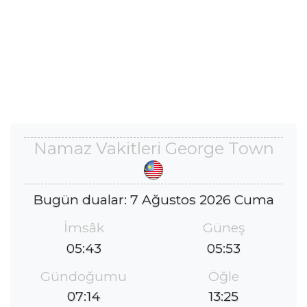
Namaz Vakitleri George Town
Bugün dualar: 7 Ağustos 2026 Cuma
İmsâk
Güneş
05:43
05:53
Gündoğumu
Öğle
07:14
13:25