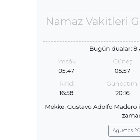
Namaz Vakitleri 
Bugün dualar: 8
İmsâk
Güneş
05:47
05:57
İkindi
Günbatımı
16:58
20:16
Mekke, Gustavo Adolfo Madero il
zaman 
Ağustos 20