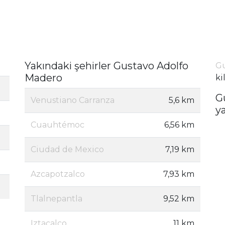
Yakındaki şehirler Gustavo Adolfo
Gu
Madero
ki
G
Venustiano Carranza
5,6 km
y
Cuauhtémoc
6,56 km
Ciudad de Mexico
7,19 km
Azcapotzalco
7,93 km
Tlalnepantla
9,52 km
Iztacalco
11 km