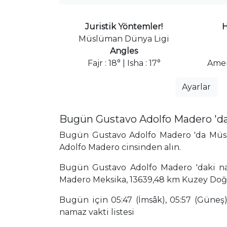
Juristik Yöntemler!
H
Müslüman Dünya Ligi
Angles
Fajr : 18° | Isha : 17°
Amer
Ayarlar
Bugün Gustavo Adolfo Madero 'da
Bugün Gustavo Adolfo Madero 'da Müslüm
Adolfo Madero cinsinden alın.
Bugün Gustavo Adolfo Madero 'daki nama
Madero Meksika, 13639,48 km Kuzey Do
Bugün için 05:47 (İmsâk), 05:57 (Güneş),
namaz vakti listesi