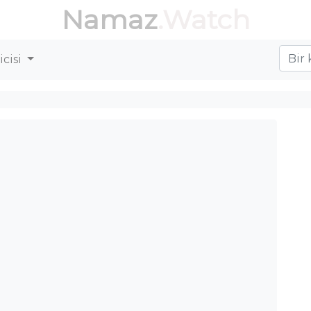
Namaz
.Watch
cisi