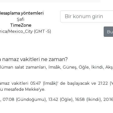
esaplama yöntemleri
Şafi
TimeZone
ica/Mexico_City (GMT -5)
Bu
 namaz vakitleri ne zaman?
an salat zamanları, İmsâk, Güneş, Öğle, İkindi, Akş
z vakitleri 05:47 (İmsâk)' de başlayacak ve 21:22 (
ğu mesafede Mekke'ye.
 07:08 (Gündoğumu), 13:42 (Öğle), 16:58 (İkindi), 20:16 