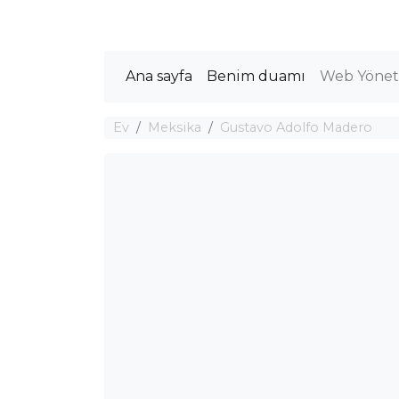
Ana sayfa
Benim duamı
Web Yöneti
Ev
Meksika
Gustavo Adolfo Madero