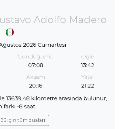
Gustavo Adolfo Madero
 Ağustos 2026 Cumartesi
Gündoğumu
Öğle
07:08
13:42
Akşam
Yatsı
20:16
21:22
e 13639,48 kilometre arasında bulunur,
farkı -8 saat.
26 için tüm duaları