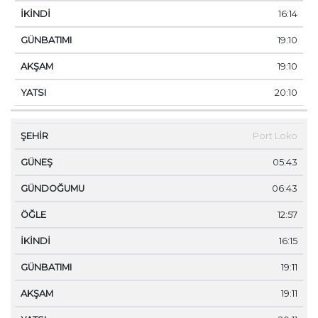
16:14
19:10
19:10
20:10
Port Loko
05:43
06:43
12:57
16:15
19:11
19:11