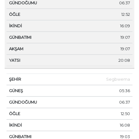
06:37
12:52
16:09
19:07
19:07
20:08
Segbwema
05:36
06:37
12:50
16:08
19:03