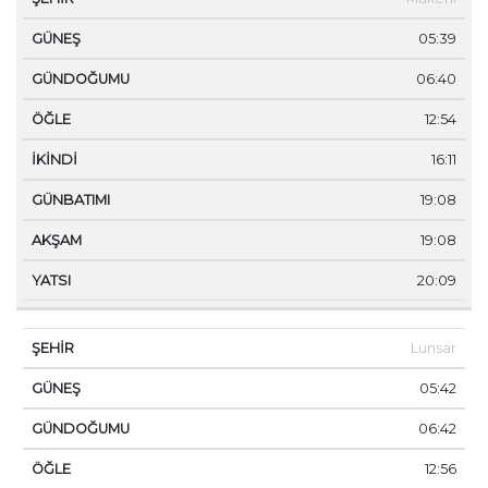
05:39
06:40
12:54
16:11
19:08
19:08
20:09
Lunsar
05:42
06:42
12:56