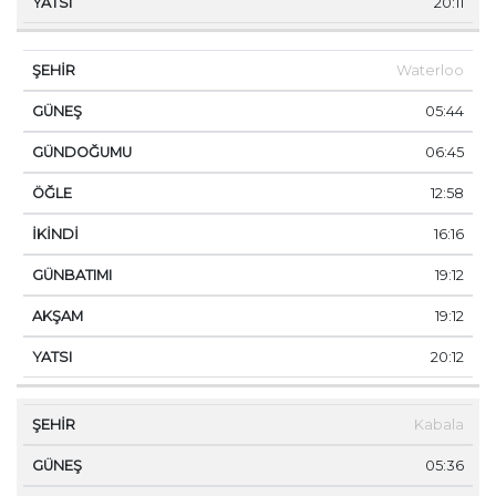
20:11
Waterloo
05:44
06:45
12:58
16:16
19:12
19:12
20:12
Kabala
05:36