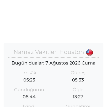
Namaz Vakitleri Houston
Bugün dualar: 7 Ağustos 2026 Cuma
İmsâk
Güneş
05:23
05:33
Gündoğumu
Öğle
06:44
13:27
İkindi
Günbatımı