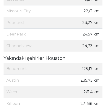
Missouri City
22,61 km
Pearland
23,27 km
Deer Park
24,57 km
Channelview
24,73 km
Yakındaki şehirler Houston
Beaumont
125,17 km
Austin
235,75 km
Waco
261,4 km
Killeen
271,88 km