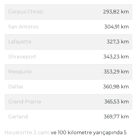
Corpus Christi
293,82 km
San Antonio
304,91 km
Lafayette
327,3 km
Shreveport
343,23 km
Mesquite
353,29 km
Dallas
360,98 km
Grand Prairie
365,53 km
Garland
369,77 km
Houston'te 3 cami
ve 100 kilometre yarıçapında 5