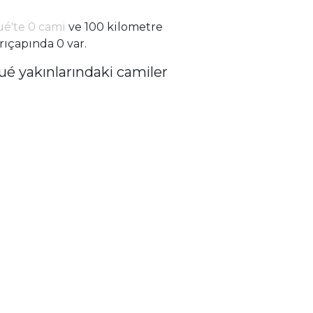
é'te 0 cami
ve 100 kilometre
rıçapında 0 var.
ué yakınlarındaki camiler