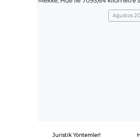
Mekke, Hué ile 7095,64 kilometre a
Ağustos 20
Juristik Yöntemler!
H