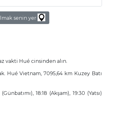
lmak senin yer
z vakti Hué cinsinden alın.
cak. Hué Vietnam, 7095,64 km Kuzey Batı
(Günbatımı), 18:18 (Akşam), 19:30 (Yatsı)