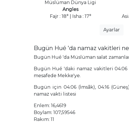
Müslüman Dünya Ligi
Angles
Fajr : 18° | Isha : 17°
As
Ayarlar
Bugün Hué 'da namaz vakitleri n
Bugün Hué 'da Müslüman salat zamanları, 
Bugün Hué 'daki namaz vakitleri 04:06 
mesafede Mekke'ye.
Bugün için 04:06 (İmsâk), 04:16 (Güneş),
namaz vakti listesi
Enlem: 16,4619
Boylam: 107,59546
Rakım: 11