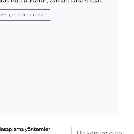
rasında bulunur, zaman farkı 4 saat.
26 için tüm duaları
esaplama yöntemleri