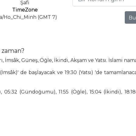
Şafi
TimeZone
ia/Ho_Chi_Minh (GMT 7)
Bu
e zaman?
İmsâk, Güneş, Öğle, İkindi, Akşam ve Yatsı. İslami nama
(İmsâk)' de başlayacak ve 19:30 (Yatsı) 'de tamamlana
 05:32 (Gündoğumu), 11:55 (Öğle), 15:04 (İkindi), 18:18 