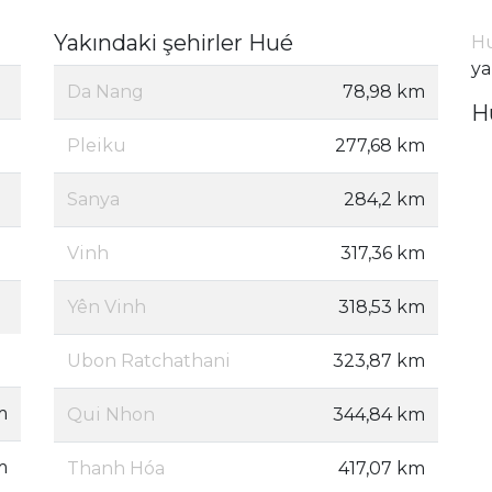
Yakındaki şehirler Hué
Hu
ya
Da Nang
78,98 km
H
Pleiku
277,68 km
Sanya
284,2 km
Vinh
317,36 km
Yên Vinh
318,53 km
Ubon Ratchathani
323,87 km
m
Qui Nhon
344,84 km
m
Thanh Hóa
417,07 km