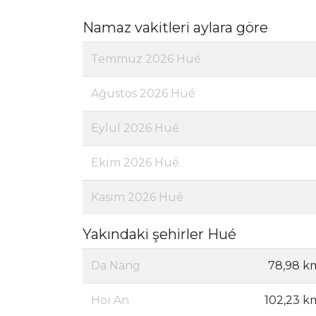
Namaz vakitleri aylara göre
Temmuz 2026 Hué
Ağustos 2026 Hué
Eylül 2026 Hué
Ekim 2026 Hué
Kasım 2026 Hué
Yakındaki şehirler Hué
Da Nang
78,98 k
Hoi An
102,23 k