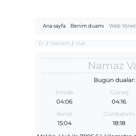
Ana sayfa
Benim duamı
Web Yöneti
Ev
Vietnam
Hué
Namaz Va
Bugün dualar:
İmsâk
Güneş
04:06
04:16
İkindi
Günbatımı
15:04
18:18