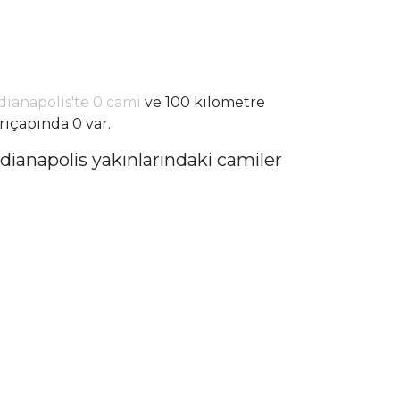
dianapolis'te 0 cami
ve 100 kilometre
rıçapında 0 var.
ndianapolis yakınlarındaki camiler