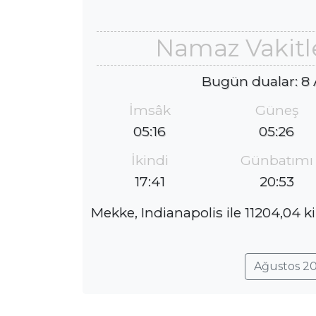
Namaz Vakitle
Bugün dualar: 8
İmsâk
Güneş
05:16
05:26
İkindi
Günbatımı
17:41
20:53
Mekke, Indianapolis ile 11204,04 
Ağustos 20