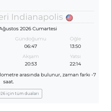
ri Indianapolis
 Ağustos 2026 Cumartesi
Gündoğumu
Öğle
06:47
13:50
Akşam
Yatsı
20:53
22:14
kilometre arasında bulunur, zaman farkı -7
saat.
26 için tüm duaları