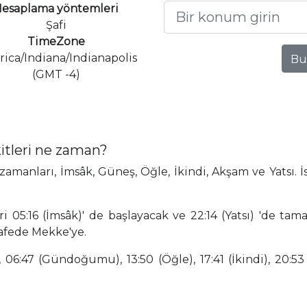
esaplama yöntemleri
Şafi
TimeZone
ica/Indiana/Indianapolis
Bu
(GMT -4)
itleri ne zaman?
amanları, İmsâk, Güneş, Öğle, İkindi, Akşam ve Yatsı. İ
i 05:16 (İmsâk)' de başlayacak ve 22:14 (Yatsı) 'de tam
afede Mekke'ye.
 06:47 (Gündoğumu), 13:50 (Öğle), 17:41 (İkindi), 20:53 