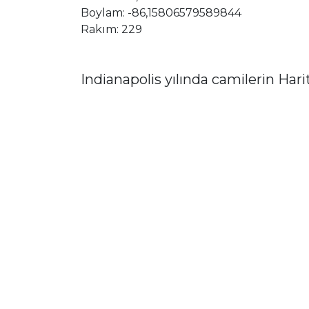
Boylam: -86,15806579589844
Rakım: 229
Indianapolis yılında camilerin Hari