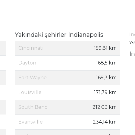
Yakındaki şehirler Indianapolis
In
ya
Cincinnati
159,81 km
I
Dayton
168,5 km
Fort Wayne
169,3 km
Louisville
171,79 km
South Bend
212,03 km
Evansville
234,14 km