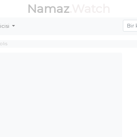
Namaz
.Watch
cisi
olis