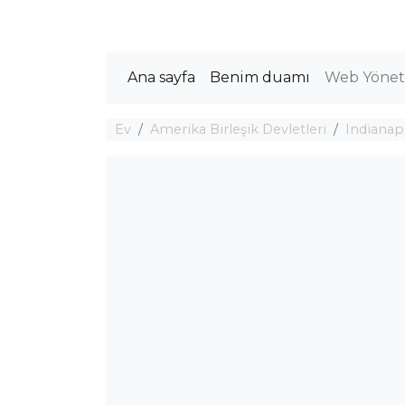
Ana sayfa
Benim duamı
Web Yöneti
Ev
Amerika Birleşik Devletleri
Indianap