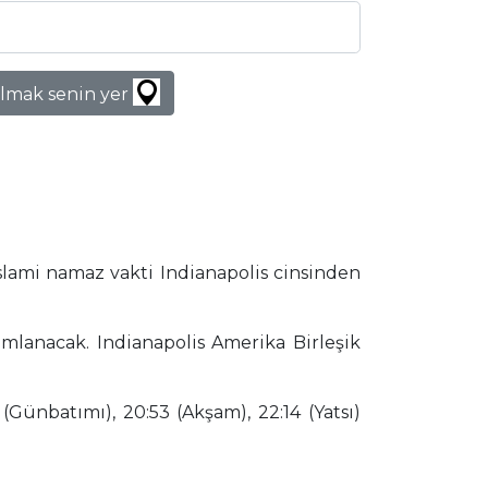
lmak senin yer
slami namaz vakti Indianapolis cinsinden
amlanacak. Indianapolis Amerika Birleşik
(Günbatımı), 20:53 (Akşam), 22:14 (Yatsı)