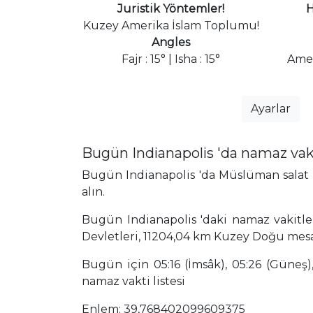
Juristik Yöntemler!
H
Kuzey Amerika İslam Toplumu!
Angles
Fajr : 15° | Isha : 15°
Amer
Ayarlar
Bugün Indianapolis 'da namaz vak
Bugün Indianapolis 'da Müslüman salat z
alın.
Bugün Indianapolis 'daki namaz vakitler
Devletleri, 11204,04 km Kuzey Doğu mes
Bugün için 05:16 (İmsâk), 05:26 (Güneş),
namaz vakti listesi
Enlem: 39,768402099609375