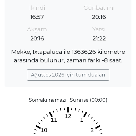
İkindi
Günbatımı
16:57
20:16
Akşam
Yatsı
20:16
21:22
Mekke, Ixtapaluca ile 13636,26 kilometre
arasında bulunur, zaman farkı -8 saat.
Ağustos 2026 için tüm duaları
Sonraki namazı : Sunrise (00:00)