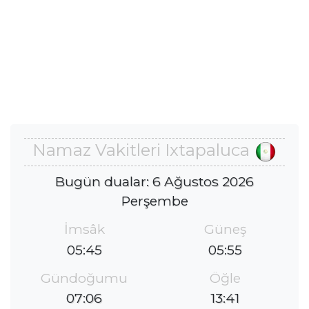
Namaz Vakitleri Ixtapaluca
Bugün dualar: 6 Ağustos 2026
Perşembe
İmsâk
Güneş
05:45
05:55
Gündoğumu
Öğle
07:06
13:41