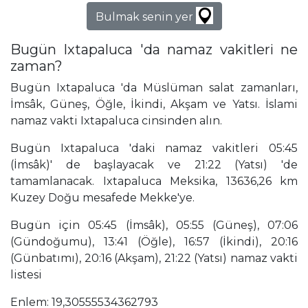
Bulmak senin yer
Bugün Ixtapaluca 'da namaz vakitleri ne
zaman?
Bugün Ixtapaluca 'da Müslüman salat zamanları,
İmsâk, Güneş, Öğle, İkindi, Akşam ve Yatsı. İslami
namaz vakti Ixtapaluca cinsinden alın.
Bugün Ixtapaluca 'daki namaz vakitleri 05:45
(İmsâk)' de başlayacak ve 21:22 (Yatsı) 'de
tamamlanacak. Ixtapaluca Meksika, 13636,26 km
Kuzey Doğu mesafede Mekke'ye.
Bugün için 05:45 (İmsâk), 05:55 (Güneş), 07:06
(Gündoğumu), 13:41 (Öğle), 16:57 (İkindi), 20:16
(Günbatımı), 20:16 (Akşam), 21:22 (Yatsı) namaz vakti
listesi
Enlem: 19,30555534362793