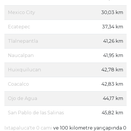
Mexico City
30,03 km
Ecatepec
37,34 km
Tlalnepantla
41,26 km
Naucalpan
41,95 km
Huixquilucan
42,78 km
Coacalco
42,83 km
Ojo de Agua
44,17 km
San Pablo de las Salinas
45,82 km
Ixtapaluca'te 0 cami
ve 100 kilometre yarıçapında 0