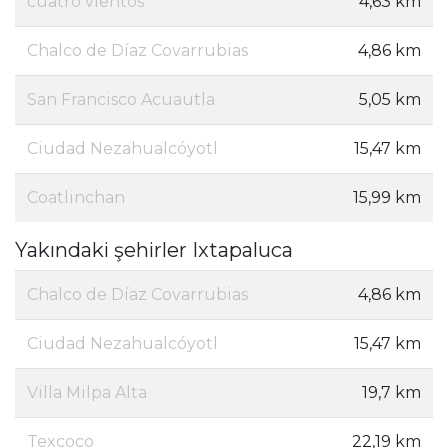
cuatro vientos
4,63 km
Chalco de Díaz Covarrubias
4,86 km
San Francisco Acuautla
5,05 km
Ciudad Nezahualcóyotl
15,47 km
Coatlinchan
15,99 km
Yakındaki şehirler Ixtapaluca
Chalco de Díaz Covarrubias
4,86 km
Ciudad Nezahualcóyotl
15,47 km
Villa Milpa Alta
19,7 km
Texcoco
22,19 km