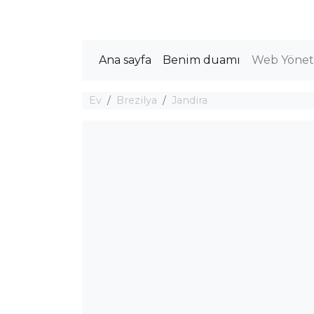
Ana sayfa
Benim duamı
Web Yöneti
Ev
Brezilya
Jandira