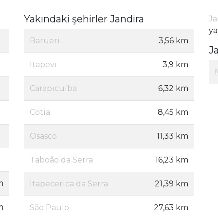
Yakındaki şehirler Jandira
Ja
ya
Barueri
3,56 km
J
Itapevi
3,9 km
Carapicuíba
6,32 km
Cotia
8,45 km
Osasco
11,33 km
Taboão da Serra
16,23 km
m
Itapecerica da Serra
21,39 km
m
São Paulo
27,63 km