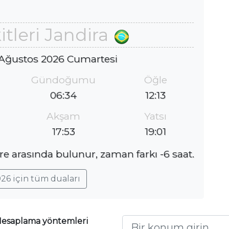
tleri Jandira
 Ağustos 2026 Cumartesi
Gündoğumu
Öğle
06:34
12:13
Akşam
Yatsı
17:53
19:01
re arasında bulunur, zaman farkı -6 saat.
26 için tüm duaları
esaplama yöntemleri