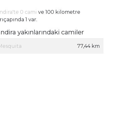
ndira'te 0 cami
ve 100 kilometre
rıçapında 1 var.
andira yakınlarındaki camiler
Mesquita
77,44 km