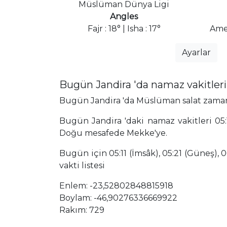
Müslüman Dünya Ligi
Angles
Fajr : 18° | Isha : 17°
Ame
Ayarlar
Bugün Jandira 'da namaz vakitler
Bugün Jandira 'da Müslüman salat zamanlar
Bugün Jandira 'daki namaz vakitleri 05:1
Doğu mesafede Mekke'ye.
Bugün için 05:11 (İmsâk), 05:21 (Güneş), 0
vakti listesi
Enlem: -23,52802848815918
Boylam: -46,90276336669922
Rakım: 729