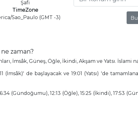
Şafi
TimeZone
rica/Sao_Paulo (GMT -3)
Bu
i ne zaman?
ı, İmsâk, Güneş, Öğle, İkindi, Akşam ve Yatsı. İslami n
1 (İmsâk)' de başlayacak ve 19:01 (Yatsı) 'de tamamlan
6:34 (Gündoğumu), 12:13 (Öğle), 15:25 (İkindi), 17:53 (Gün