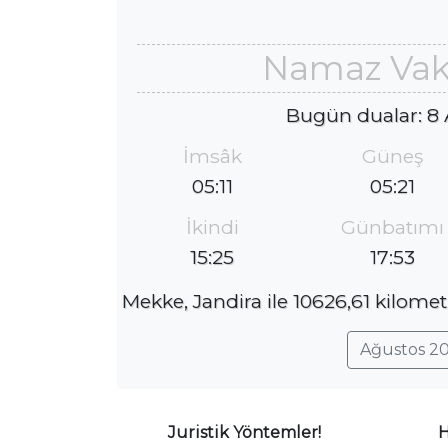
Namaz Vaki
Bugün dualar: 8
İmsâk
Güneş
05:11
05:21
İkindi
Günbatımı
15:25
17:53
Mekke, Jandira ile 10626,61 kilomet
Ağustos 20
Juristik Yöntemler!
H