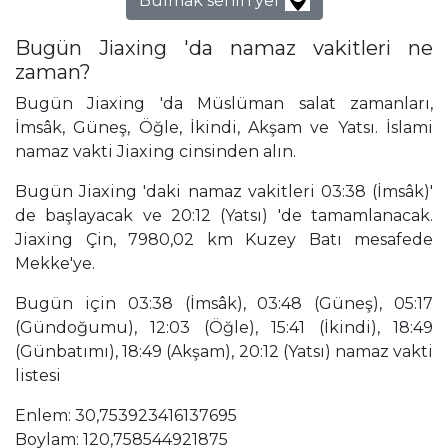
Bulmak senin yer
Bugün Jiaxing 'da namaz vakitleri ne
zaman?
Bugün Jiaxing 'da Müslüman salat zamanları,
İmsâk, Güneş, Öğle, İkindi, Akşam ve Yatsı. İslami
namaz vakti Jiaxing cinsinden alın.
Bugün Jiaxing 'daki namaz vakitleri 03:38 (İmsâk)'
de başlayacak ve 20:12 (Yatsı) 'de tamamlanacak.
Jiaxing Çin, 7980,02 km Kuzey Batı mesafede
Mekke'ye.
Bugün için 03:38 (İmsâk), 03:48 (Güneş), 05:17
(Gündoğumu), 12:03 (Öğle), 15:41 (İkindi), 18:49
(Günbatımı), 18:49 (Akşam), 20:12 (Yatsı) namaz vakti
listesi
Enlem: 30,753923416137695
Boylam: 120,758544921875