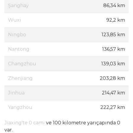
Şanghay
86,34 km
Wuxi
92,2 km
Ningbo
123,85 km
Nantong
136,57 km
Changzhou
139,03 km
Zhenjiang
203,28 km
Jinhua
214,47 km
Yangzhou
222,27 km
Jiaxing'te 0 cami
ve 100 kilometre yarıçapında 0
var.