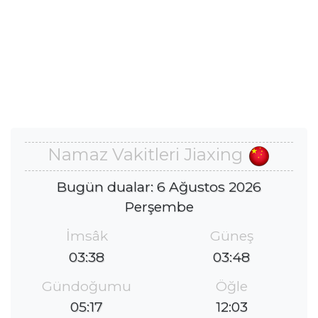
Namaz Vakitleri Jiaxing
Bugün dualar: 6 Ağustos 2026
Perşembe
İmsâk
Güneş
03:38
03:48
Gündoğumu
Öğle
05:17
12:03