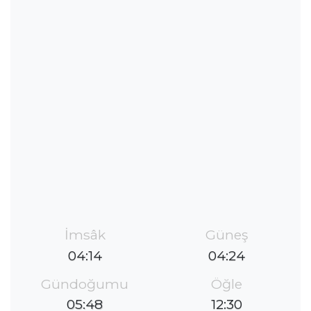
İmsâk
Güneş
04:14
04:24
Gündoğumu
Öğle
05:48
12:30