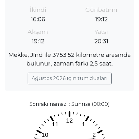
İkindi
Günbatımı
16:06
19:12
Akşam
Yatsı
19:12
20:31
Mekke, Jīnd ile 3753,52 kilometre arasında
bulunur, zaman farkı 2,5 saat.
Ağustos 2026 için tüm duaları
Sonraki namazı : Sunrise (00:00)