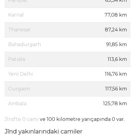
Panipat
63,34 km
Karnal
77,08 km
Thanesar
87,24 km
Bahadurgarh
91,85 km
Patiala
113,6 km
Yeni Delhi
116,76 km
Gurgaon
117,56 km
Ambala
125,78 km
Jīnd'te 0 cami
ve 100 kilometre yarıçapında 0 var.
Jīnd yakınlarındaki camiler