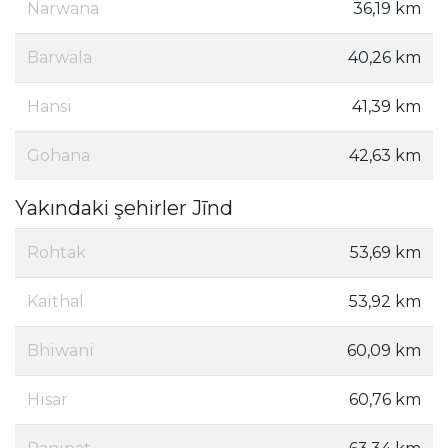
Narwana
36,19 km
Barwala
40,26 km
Hansi
41,39 km
Gohana
42,63 km
Yakındaki şehirler Jīnd
Rohtak
53,69 km
Kaithal
53,92 km
Bhiwani
60,09 km
Hisar
60,76 km