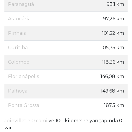
Paranaguá
93,1 km
Araucária
97,26 km
Pinhais
101,52 km
Curitiba
105,75 km
Colombo
118,36 km
Florianópolis
146,08 km
Palhoça
149,68 km
Ponta Grossa
187,5 km
Joinville'te 0 cami
ve 100 kilometre yarıçapında 0
var.