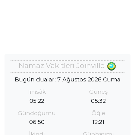
Namaz Vakitleri Joinville
Bugün dualar: 7 Ağustos 2026 Cuma
İmsâk
Güneş
05:22
05:32
Gündoğumu
Öğle
06:50
12:21
İkindi
Günbatımı