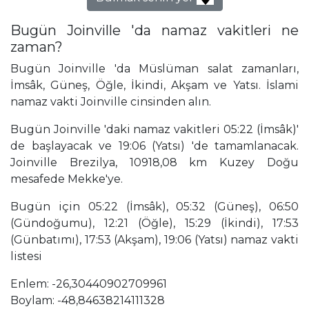
Bugün Joinville 'da namaz vakitleri ne
zaman?
Bugün Joinville 'da Müslüman salat zamanları,
İmsâk, Güneş, Öğle, İkindi, Akşam ve Yatsı. İslami
namaz vakti Joinville cinsinden alın.
Bugün Joinville 'daki namaz vakitleri 05:22 (İmsâk)'
de başlayacak ve 19:06 (Yatsı) 'de tamamlanacak.
Joinville Brezilya, 10918,08 km Kuzey Doğu
mesafede Mekke'ye.
Bugün için 05:22 (İmsâk), 05:32 (Güneş), 06:50
(Gündoğumu), 12:21 (Öğle), 15:29 (İkindi), 17:53
(Günbatımı), 17:53 (Akşam), 19:06 (Yatsı) namaz vakti
listesi
Enlem: -26,30440902709961
Boylam: -48,84638214111328