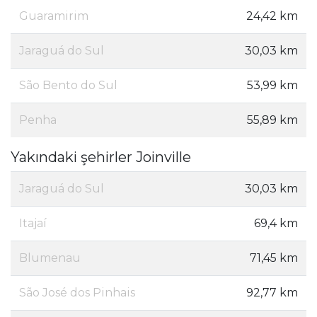
Guaramirim
24,42 km
Jaraguá do Sul
30,03 km
São Bento do Sul
53,99 km
Penha
55,89 km
Yakındaki şehirler Joinville
Jaraguá do Sul
30,03 km
Itajaí
69,4 km
Blumenau
71,45 km
São José dos Pinhais
92,77 km