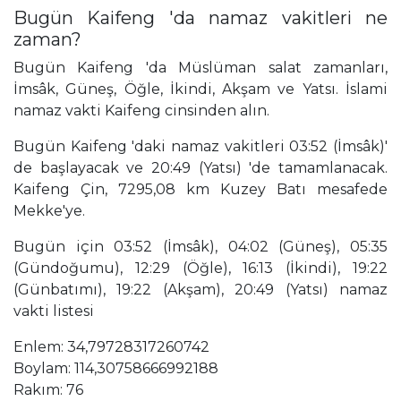
Bugün Kaifeng 'da namaz vakitleri ne
zaman?
Bugün Kaifeng 'da Müslüman salat zamanları,
İmsâk, Güneş, Öğle, İkindi, Akşam ve Yatsı. İslami
namaz vakti Kaifeng cinsinden alın.
Bugün Kaifeng 'daki namaz vakitleri 03:52 (İmsâk)'
de başlayacak ve 20:49 (Yatsı) 'de tamamlanacak.
Kaifeng Çin, 7295,08 km Kuzey Batı mesafede
Mekke'ye.
Bugün için 03:52 (İmsâk), 04:02 (Güneş), 05:35
(Gündoğumu), 12:29 (Öğle), 16:13 (İkindi), 19:22
(Günbatımı), 19:22 (Akşam), 20:49 (Yatsı) namaz
vakti listesi
Enlem: 34,79728317260742
Boylam: 114,30758666992188
Rakım: 76