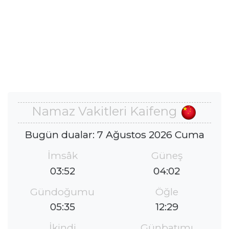
Namaz Vakitleri Kaifeng
Bugün dualar: 7 Ağustos 2026 Cuma
İmsâk
Güneş
03:52
04:02
Gündoğumu
Öğle
05:35
12:29
İkindi
Günbatımı