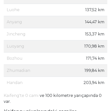
Luohe
137,52 km
Anyang
144,47 km
Jincheng
153,37 km
Luoyang
170,98 km
Bozhou
171,74 km
Zhumadian
199,84 km
Handan
203,94 km
Kaifeng'te 0 cami
ve 100 kilometre yarıçapında 0
var.