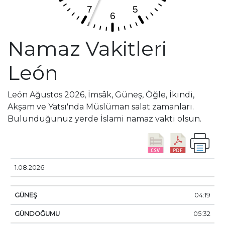
Namaz Vakitleri
León
León Ağustos 2026, İmsâk, Güneş, Öğle, İkindi,
Akşam ve Yatsı'nda Müslüman salat zamanları.
Bulunduğunuz yerde İslami namaz vakti olsun.
TARIHI
GÜNEŞ
GÜNDOĞUMU
ÖĞLE
İKINDI
1.08.2026
04:19
05:32