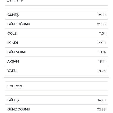
4.08.2026
04:19
05:33
11:54
15:08
18:14
18:14
19:23
5.08.2026
04:20
05:33