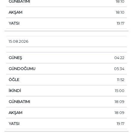
18:10
18:10
19:17
15.08.2026
04:22
05:34
11:52
15:00
18:09
18:09
19:17