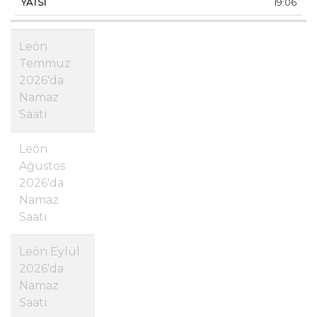
19:06
León
Temmuz
2026'da
Namaz
Saati
León
Ağustos
2026'da
Namaz
Saati
León Eylül
2026'da
Namaz
Saati