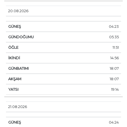
20.08.2026
04:23
05:35
11:51
14:56
18:07
18:07
19:14
21.08.2026
04:24