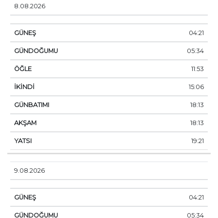
8.08.2026
04:21
05:34
11:53
15:06
18:13
18:13
19:21
9.08.2026
04:21
05:34