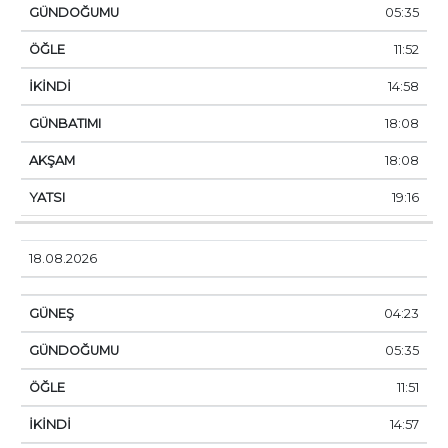
05:35
11:52
14:58
18:08
18:08
19:16
18.08.2026
04:23
05:35
11:51
14:57