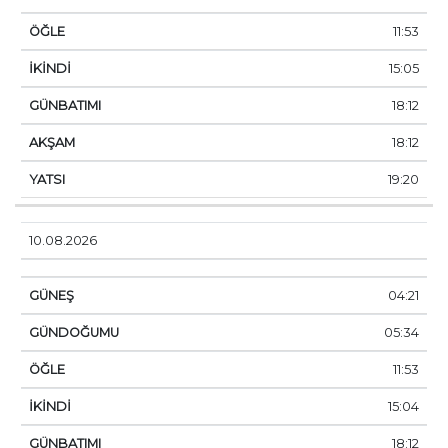
11:53
15:05
18:12
18:12
19:20
10.08.2026
04:21
05:34
11:53
15:04
18:12