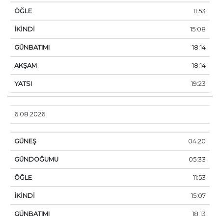
11:53
15:08
18:14
18:14
19:23
6.08.2026
04:20
05:33
11:53
15:07
18:13