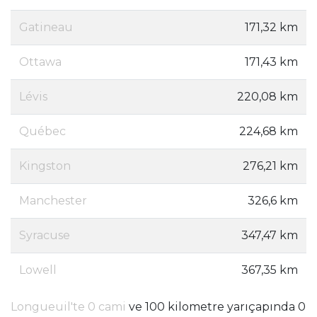
Gatineau
171,32 km
Ottawa
171,43 km
Lévis
220,08 km
Québec
224,68 km
Kingston
276,21 km
Manchester
326,6 km
Syracuse
347,47 km
Lowell
367,35 km
Longueuil'te 0 cami
ve 100 kilometre yarıçapında 0