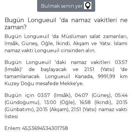
Bulmak senin yer
Bugün Longueuil 'da namaz vakitleri ne
zaman?
Bugün Longueuil 'da Müslüman salat zamanları,
İmsâk, Güneş, Öğle, İkindi, Akşam ve Yatsı. İslami
namaz vakti Longueuil cinsinden alın.
Bugün Longueuil 'daki namaz vakitleri 03:57
(İmsâk)' de başlayacak ve 21:51 (Yatsı) 'de
tamamlanacak. Longueuil Kanada, 9991,99 km
Kuzey Doğu mesafede Mekke'ye.
Bugün için 03:57 (İmsâk), 04:07 (Güneş), 05:44
(Gündoğumu), 13:00 (Öğle), 16:58 (İkindi), 20:15
(Günbatımı), 20:15 (Akşam), 21:51 (Yatsı) namaz vakti
listesi
Enlem: 45,53694534301758