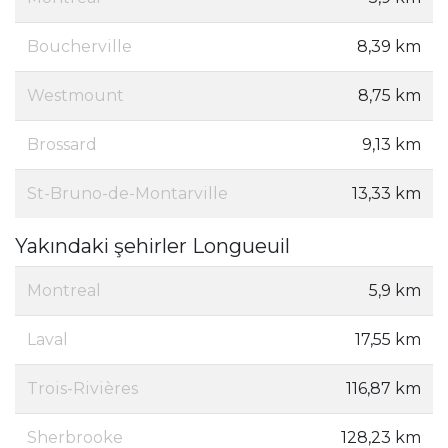
Boucherville
8,39 km
Westmount
8,75 km
Brossard
9,13 km
St-Bruno-de-Montarville
13,33 km
Yakındaki şehirler Longueuil
Montreal
5,9 km
Laval
17,55 km
Trois-Rivières
116,87 km
Sherbrooke
128,23 km