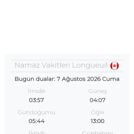
Namaz Vakitleri Longueuil
Bugün dualar: 7 Ağustos 2026 Cuma
İmsâk
Güneş
03:57
04:07
Gündoğumu
Öğle
05:44
13:00
İkindi
Günbatımı