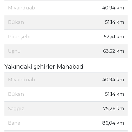
Miyanduab
40,94 km
Bükan
51,14 km
Piranşehr
52,41 km
Uşnu
63,52 km
Yakındaki şehirler Mahabad
Miyanduab
40,94 km
Bükan
51,14 km
Saggız
75,26 km
Bane
86,04 km