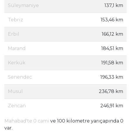
Süleymaniye
137,1 km
Tebriz
153,46 km
Erbil
166,12 km
Marand
184,51 km
Kerkük
191,58 km
Senendec
196,33 km
Musul
236,78 km
Zencan
246,91 km
Mahabad'te 0 cami
ve 100 kilometre yarıçapında 0
var.