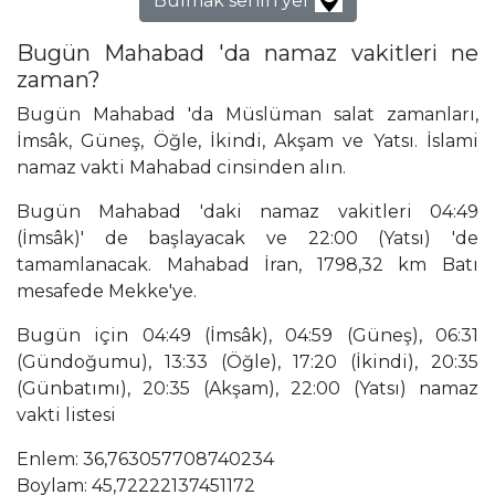
Bulmak senin yer
Bugün Mahabad 'da namaz vakitleri ne
zaman?
Bugün Mahabad 'da Müslüman salat zamanları,
İmsâk, Güneş, Öğle, İkindi, Akşam ve Yatsı. İslami
namaz vakti Mahabad cinsinden alın.
Bugün Mahabad 'daki namaz vakitleri 04:49
(İmsâk)' de başlayacak ve 22:00 (Yatsı) 'de
tamamlanacak. Mahabad İran, 1798,32 km Batı
mesafede Mekke'ye.
Bugün için 04:49 (İmsâk), 04:59 (Güneş), 06:31
(Gündoğumu), 13:33 (Öğle), 17:20 (İkindi), 20:35
(Günbatımı), 20:35 (Akşam), 22:00 (Yatsı) namaz
vakti listesi
Enlem: 36,763057708740234
Boylam: 45,72222137451172